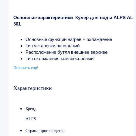
Основные характеристики Кулер для воды ALPS AL-
501
Основные функции нагрев + охлаждение
Тип установки напольный
Расположение бутля внешнее верхнее
Тип охлаждения компрессорный
Высота 750 ~ 999 мм
Показать ещё
Производительность нагрева 5 л/ч (95°C)
Производительность охлаждения 4 л/ч (5°C)
Тип кранов нажим чашкой
Характеристики
Материал корпуса пищевой пластик + металл
Дополнительно Габариты в·ш·г: 970х340х340 мм
Мощность нагрева: 420 Вт
Бренд
Мощность охлаждения: 100 Вт
Энергопотребление: 1,2 кВт ч/сутки
ALPS
Страна производства