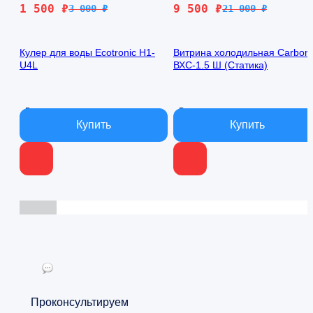
Первоначальная
Текущая
Первоначальная
Текущая
1 500
₽
9 500
₽
3 000
₽
21 000
₽
цена
цена:
цена
цена:
составляла
1
составляла
9
Кулер для воды Ecotronic H1-
Витрина холодильная Carbo
3
500 ₽.
21
500 ₽.
U4L
ВХС-1.5 Ш (Статика)
000 ₽.
000 ₽.
В наличии
В наличии
Проконсультируем