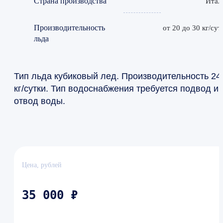
Страна производства
Итал
Производительность
от 20 до 30 кг/сут
льда
Тип льда кубиковый лед. Производительность 24
кг/сутки. Тип водоснабжения требуется подвод и
отвод воды.
Цена, рублей
35 000 ₽