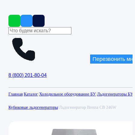
Перезвонить мн
8
(
800
)
201-80-04
Главная
/
Каталог
/
Холодильное оборудование БУ
/
Льдогенераторы БУ
/
Кубиковые льдогенераторы
/
Льдогенератор Brema CB 246W