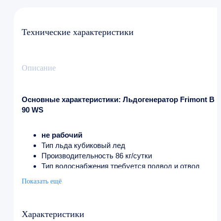
Технические характеристики
Описание
Основные характеристики: Льдогенератор Frimont B
90 WS
не рабочий
Тип льда кубиковый лед
Производительность 86 кг/сутки
Тип водоснабжения требуется подвод и отвод
воды
Показать ещё
Расход воды 1008 л/сутки
Накопитель льда с бункером
Вместимость бункера 30 кг
Характеристики
Охлаждение водяное