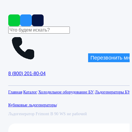
Перезвонить мн
8
(
800
)
201-80-04
Главная
/
Каталог
/
Холодильное оборудование БУ
/
Льдогенераторы БУ
/
Кубиковые льдогенераторы
/
Льдогенератор Frimont B 90 WS не рабочий