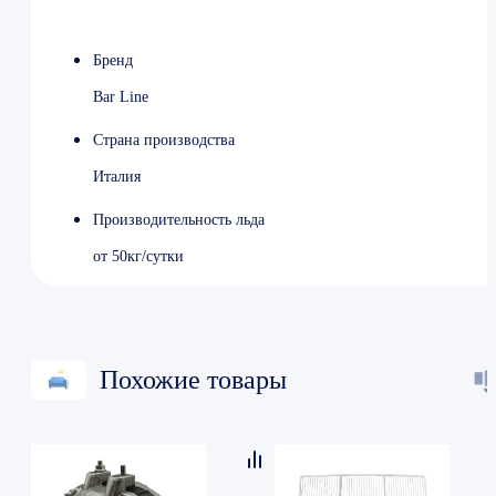
Напряжение 220 В
Потребляемая мощность 16 кВт
Бренд
Ширина 699 мм
Глубина 535 мм
Bar Line
Высота 885 мм
Вес 65 кг
Страна производства
Страна производства Италия
Италия
Производительность льда
от 50кг/сутки
Похожие товары