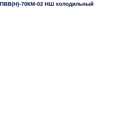
t ПВВ(Н)-70КМ-02 НШ холодильный
до 10 °С