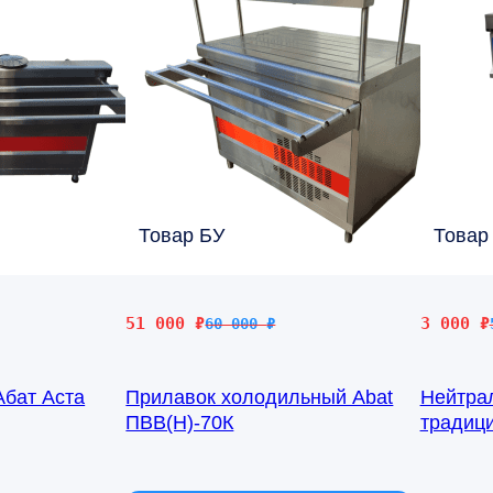
Товар БУ
Товар
Первоначальная
Текущая
Первона
Текущая
51 000
₽
3 000
₽
60 000
₽
цена
цена:
цена
цена:
составляла
51
составл
3
Абат Аста
Прилавок холодильный Abat
Нейтра
60
000 ₽.
5
000 ₽.
ПВВ(Н)-70К
традици
000 ₽.
000 ₽.