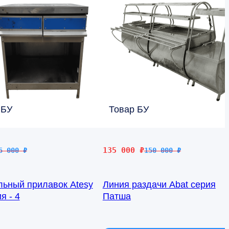
 БУ
Товар БУ
чальная
Первоначальная
Текущая
135 000
₽
5 000
₽
150 000
₽
цена
цена:
яла
составляла
135
льный прилавок Atesy
Линия раздачи Abat серия
150
000 ₽.
я - 4
Патша
000 ₽.