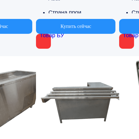
 производства
Страна производства
Россия
Ро
йчас
Купить сейчас
Товар БУ
Товар
ласти применения
Вариант области применения
х
Для столовых
Дл