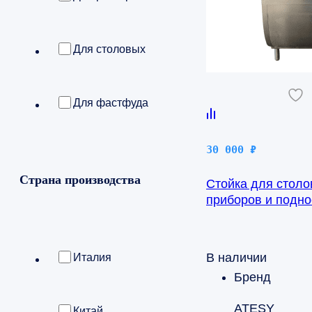
Для столовых
Для фастфуда
30 000
₽
Страна производства
Стойка для стол
приборов и подно
Патша ПСП-70М
В наличии
Италия
Бренд
ATESY
Китай