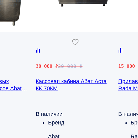
Первоначальная
Текущая
Первона
Текущая
30 000
₽
39 000
₽
15 000
цена
цена:
цена
цена:
овых
Кассовая кабина Абат Аста
Прилав
составляла
30
составл
15
сов Abat
КК-70КМ
Rada М
39
000 ₽.
27
000 ₽.
000 ₽.
000 ₽.
В наличии
В нали
Бренд
Бр
Abat
Ra