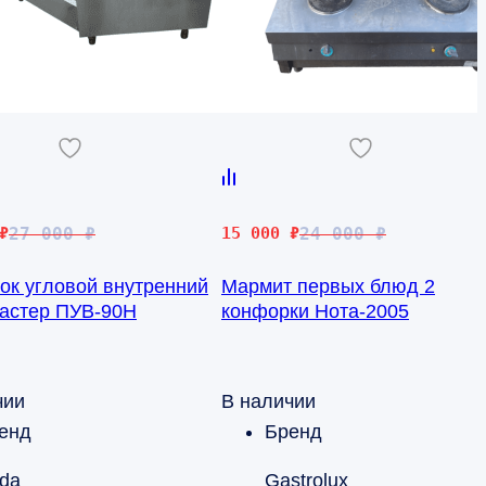
чальная
Первоначальная
Текущая
₽
27 000
₽
15 000
₽
24 000
₽
цена
цена:
ок угловой внутренний
Мармит первых блюд 2
яла
составляла
15
астер ПУВ-90Н
конфорки Нота-2005
24
000 ₽.
000 ₽.
чии
В наличии
енд
Бренд
da
Gastrolux