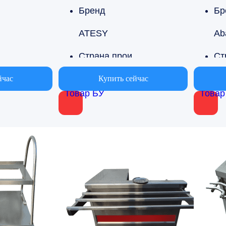
Бренд
Бр
ATESY
Ab
 производства
Страна производства
Россия
Ро
йчас
Купить сейчас
Товар БУ
Товар
ласти применения
Вариант области применения
х
Для столовых
Дл