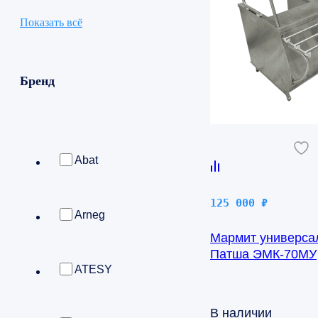
Показать всё
Бренд
Abat
125 000
₽
Arneg
Мармит универса
Патша ЭМК-70МУ
ATESY
В наличии