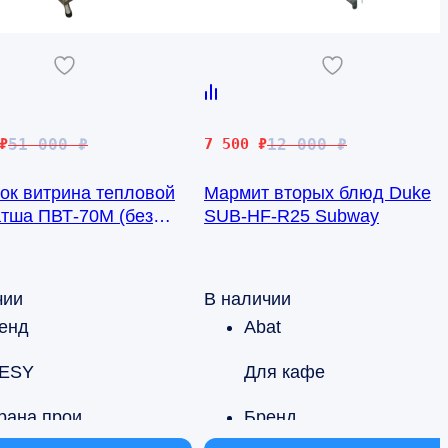
чальная
Первоначальная
Текущая
₽
51 000
₽
7 500
₽
12 000
₽
цена
цена:
ок витрина тепловой
Мармит вторых блюд Duke
яла
составляла
7
атша ПВТ-70М (без
SUB-HF-R25 Subway
12
500 ₽.
ляющей/крышек
000 ₽.
их)
чии
В наличии
енд
Abat
ESY
Для кафе
Страна производства
Бренд