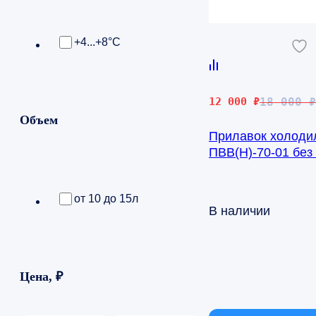
+4...+8°С
Первоначальная
Текущая
12 000
₽
18 000
₽
цена
цена:
Объем
Прилавок холоди
составляла
12
ПВВ(Н)-70-01 без
18
000 ₽.
направляющих
000 ₽.
от 10 до 15л
В наличии
Цена, ₽