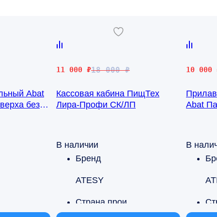
Первоначальная
Текущая
Первона
Текущая
11 000
₽
18 000
₽
10 000
цена
цена:
цена
цена:
льный Abat
Кассовая кабина ПищТех
Прилав
составляла
11
составл
10
 верха без
Лира-Профи СК/ЛП
Abat П
18
000 ₽.
51
000 ₽.
направ
000 ₽.
000 ₽.
передн
В наличии
В нали
Бренд
Бр
ATESY
AT
Страна производства