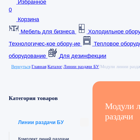
Избранное
0
Корзина
Мебель для бизнеса
Холодильное обор
Технологичес-кое обору-ие
Тепловое оборуд
оборудование
Для дезинфекции
Вернуться
/
Главная
/
Каталог
/
Линии раздачи БУ
/
Модули линии разда
Категория товаров
Модули 
раздачи
Линии раздачи БУ
Комплект линий раздачи