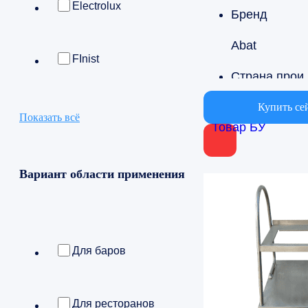
Electrolux
Бренд
Abat
FInist
Страна
Россия
Купить се
Показать всё
Товар БУ
Вариант об
Для столовы
Вариант области применения
Для баров
Для ресторанов