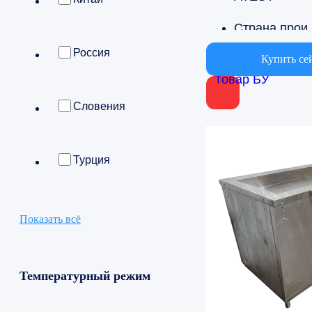
Страна
Россия
Россия
Купить се
Товар БУ
Вариант об
Словения
Для столовы
Турция
Показать всё
Температурный режим