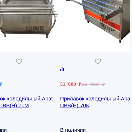
Первоначальная
Текущая
₽
51 000
₽
60 000
₽
цена
цена:
ок холодильный Abat
Прилавок холодильный Abat
составляла
51
ПВВ(Н) 70М
ПВВ(Н)-70К
60
000 ₽.
000 ₽.
чии
В наличии