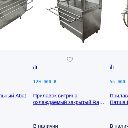
120 000
₽
55 000
льный Abat
Прилавок витрина
Прилав
охлаждаемый закрытый Rada
Патша 
Мастер ПВ-11/7Н
В наличии
В нали