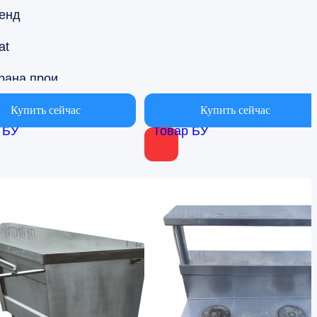
енд
at
Страна производства
ссия
Купить сейчас
Купить сейчас
 БУ
Товар БУ
Вариант области применения
я столовых