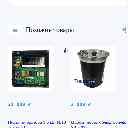
Похожие товары
Товар БУ
Товар БУ
21 000
₽
2 000
₽
Плата генератора 3.5 кВт №10
Мармит первых блюд Convito
Техно-ТТ
SB-5700