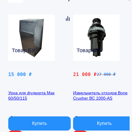
Товар БУ
Товар БУ
Первоначальная
Текущая
15 000
₽
21 000
₽
27 000
₽
цена
цена:
составляла
21
Урна для фудкорта Мак
Измельчитель отходов Bone
27
000 ₽.
60/50/115
Crusher BC 1000-AS
000 ₽.
В наличии
В наличии