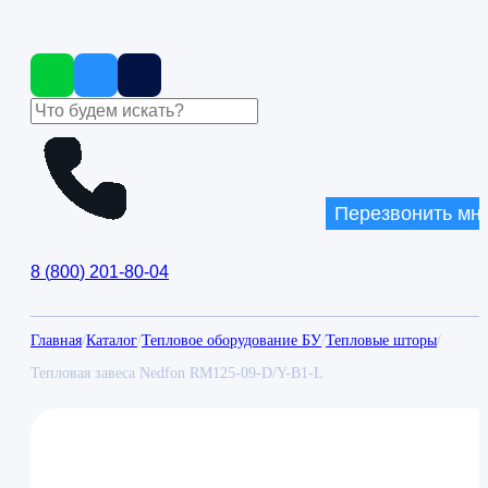
Перезвонить мн
8
(
800
)
201-80-04
Главная
/
Каталог
/
Тепловое оборудование БУ
/
Тепловые шторы
/
Тепловая завеса Nedfon RM125-09-D/Y-B1-L