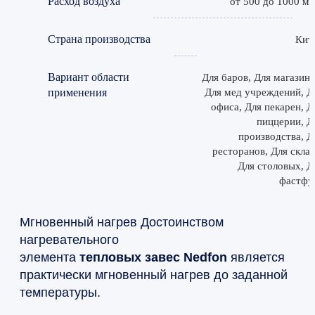
Расход воздуха
от 500 до 1000 м3
Страна производства
Кит
Вариант области
Для баров, Для магазино
применения
Для мед учреждений, Д
офиса, Для пекарен, Д
пиццерии, Д
производства, Д
ресторанов, Для склад
Для столовых, Д
фастфу
Мгновенный нагрев Достоинством
нагревательного
элемента
тепловых
завес
Nedfon
является
практически мгновенный нагрев до заданной
температуры.