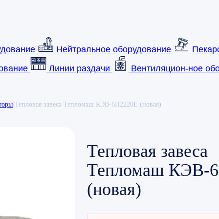
удование
Нейтральное оборудование
Пекар
ование
Линии раздачи
Вентиляцион-ное обо
торы
/
Тепловая завеса Тепломаш КЭВ-6П2220Е (новая)
Тепловая завеса
Тепломаш КЭВ-
(новая)