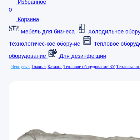
Избранное
0
Корзина
Мебель для бизнеса
Холодильное обор
Технологичес-кое обору-ие
Тепловое оборуд
оборудование
Для дезинфекции
Вернуться
/
Главная
/
Каталог
/
Тепловое оборудование БУ
/
Тепловые ш