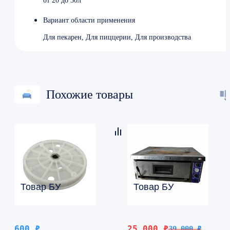
от 20 до 30л
Вариант области применения
Для пекарен, Для пиццерии, Для производства
Похожие товары
Товар БУ
Товар БУ
Первоначальная
Текущая
600
₽
25 000
₽
39 000
₽