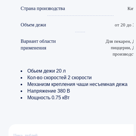
Страна производства
Кит
Объем дежи
от 20 до 3
Вариант области
Для пекарен, Д
применения
пиццерии, Д
производст
Обьем дежи 20 л
Кол-во скоростей 2 скорости
Механизм крепления чаши несъемная дежа
Напряжение 380 В
Мощность 0.75 кВт
Цена, рублей