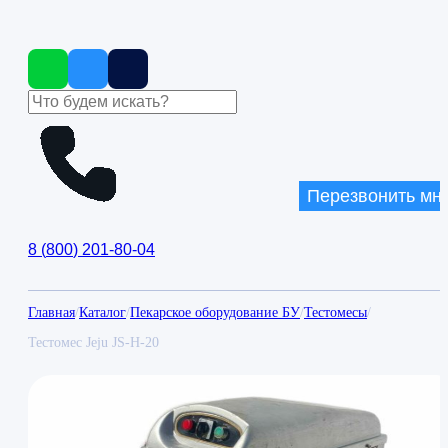
Перезвонить мн
8
(
800
)
201-80-04
Главная
/
Каталог
/
Пекарское оборудование БУ
/
Тестомесы
/
Тестомес Jeju JS-H-20