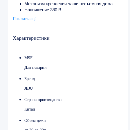
Механизм крепления чаши несъемная дежа
Напряжение 380 В
Мощность 0.75 кВт
Показать ещё
Ширина 670 мм
Глубина 385 мм
Высота 739 мм
Характеристики
Вес 120 кг
Страна производства Тайвань
MSF
Для пекарни
Бренд
JEJU
Страна производства
Китай
Объем дежи