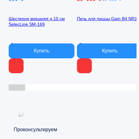
цена
цена:
составляла
25
Шестерня внешняя д.10 см
Печь для пиццы Gam B4 NR1
39
000 ₽.
SelecLine SM-169
000 ₽.
В наличии
В наличии
Проконсультируем