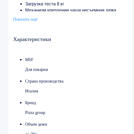
Загрузка теста 8 кг
Механизм крепления чаши несъемная дежа
Механизм поднятия головы неподъемная траверса
Показать ещё
Напряжение 220 В
Мощность 0.5 кВт
Ширина 540 мм
Характеристики
Глубина 560 мм
Высота 270 мм
Вес 48 кг
MSF
Страна производства Италия
Для пекарни
Страна производства
Италия
Бренд
Pizza group
Объем дежи