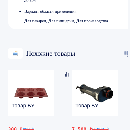
до 20л
Вариант области применения
Для пекарен, Для пиццерии, Для производства
Похожие товары
Товар БУ
Товар БУ
Первоначальная
Текущая
Первоначальная
Текущая
300
₽
7 500
₽
450
₽
9 000
₽