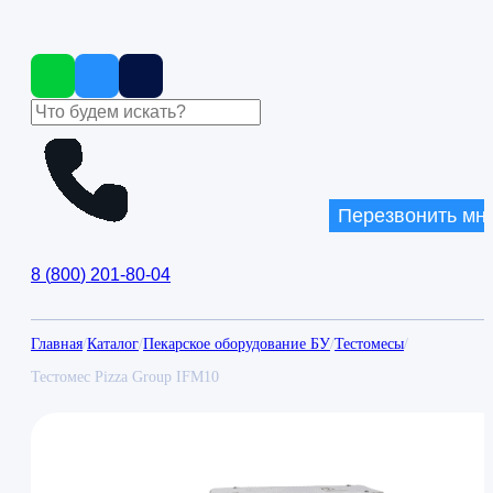
Перезвонить мн
8
(
800
)
201-80-04
Главная
/
Каталог
/
Пекарское оборудование БУ
/
Тестомесы
/
Тестомес Pizza Group IFM10