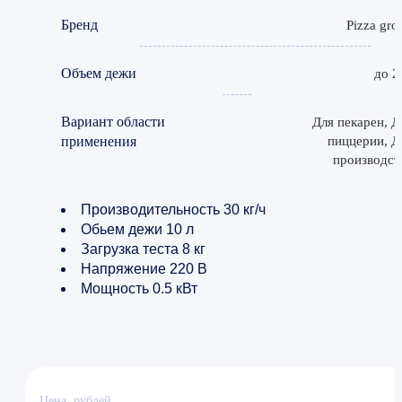
Бренд
Pizza gro
Объем дежи
до 2
Вариант области
Для пекарен, Д
применения
пиццерии, Д
производст
Производительность 30 кг/ч
Обьем дежи 10 л
Загрузка теста 8 кг
Напряжение 220 В
Мощность 0.5 кВт
Цена, рублей