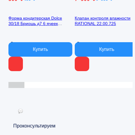
цена
цена:
цена
цена:
составляла
300 ₽.
составляла
7
Форма кондитерская Dolce
Клапан контроля влажности
450 ₽.
9
500 ₽.
30/18 Бриошь д7 6 ячеек
RATIONAL 22.00.725
000 ₽.
силиконовая
В наличии
В наличии
Проконсультируем