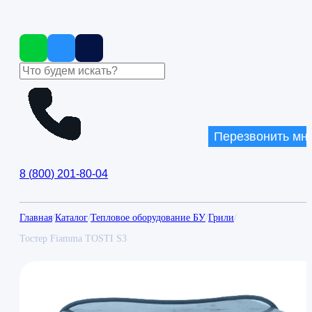
Перезвонить мн
8
(
800
)
201-80-04
Главная
/
Каталог
/
Тепловое оборудование БУ
/
Грили
/
Тостер Fiamma TOSTI S3