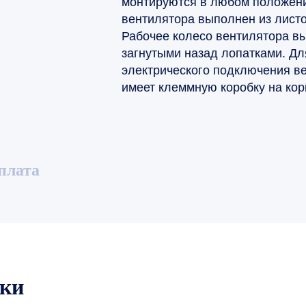
монтируются в любом положени
вентилятора выполнен из листо
Рабочее колесо вентилятора в
загнутыми назад лопатками. Дл
электрического подключения в
имеет клеммную коробку на кор
плата
ики