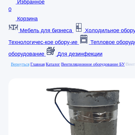
Избранное
0
Корзина
Мебель для бизнеса
Холодильное обор
Технологичес-кое обору-ие
Тепловое оборуд
оборудование
Для дезинфекции
Вернуться
/
Главная
/
Каталог
/
Вентиляционное оборудование БУ
/
Вент