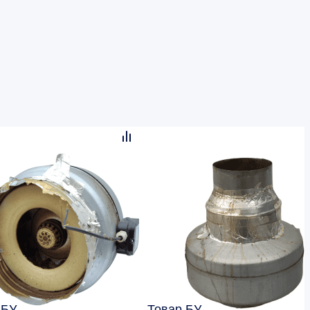
 БУ
Товар БУ