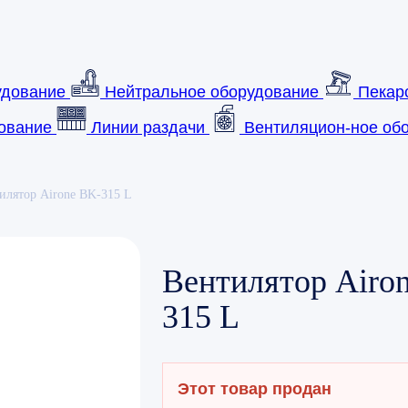
удование
Нейтральное оборудование
Пекар
ование
Линии раздачи
Вентиляцион-ное обо
илятор Airone BK-315 L
Вентилятор Airo
315 L
Этот товар продан