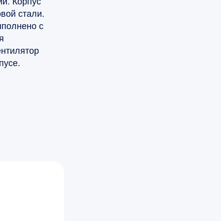
и. Корпус
вой стали.
ыполнено с
я
ентилятор
пусе.