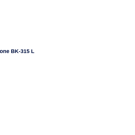
one BK-315 L
40