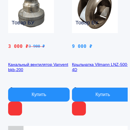
Товар БУ
Товар БУ
Первоначальная
Текущая
3 000
₽
9 000
₽
3 900
₽
цена
цена:
составляла
3
Канальный вентилятор Vanvent
Крыльчатка Vilmann LNZ-500-
3
000 ₽.
bkb-200
4D
900 ₽.
В наличии
В наличии