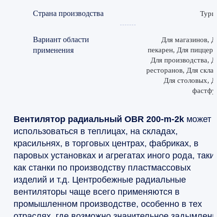
Страна производства
Турц
Вариант области
Для магазинов, Д
применения
пекарен, Для пиццери
Для производства, Д
ресторанов, Для склад
Для столовых, Д
фастфу
Вентилятор радиальный OBR 200-m-2k
может
использоваться в теплицах, на складах,
красильнях, в торговых центрах, фабриках, в
паровых установках и агрегатах иного рода, таки
как станки по производству пластмассовых
изделий и т.д. Центробежные радиальные
вентиляторы чаще всего применяются в
промышленном производстве, особенно в тех
отраслях, где возможно значительное задымлен