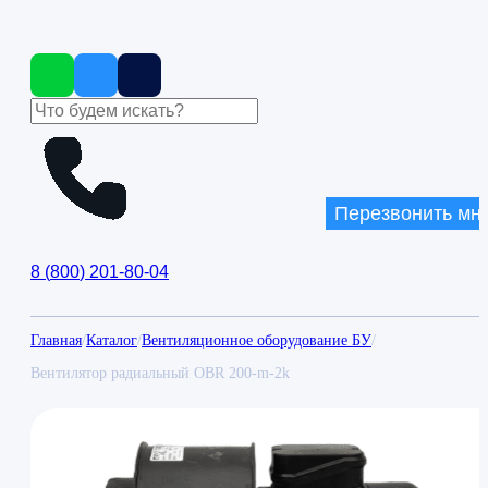
Перезвонить мн
8
(
800
)
201-80-04
Главная
/
Каталог
/
Вентиляционное оборудование БУ
/
Вентилятор радиальный OBR 200-m-2k