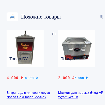
Похожие товары
Товар БУ
Товар БУ
Первоначальная
Текущая
Первоначальная
Текущая
4 000
₽
2 000
₽
18 000
₽
6 000
₽
цена
цена:
цена
цена:
составляла
4
составляла
2
Витрина для чипсов и соуса
Мармит для первых блюд AP
18
000 ₽.
6
000 ₽.
Nacho Gold medal 2206ex
Wyott CW-1B
000 ₽.
000 ₽.