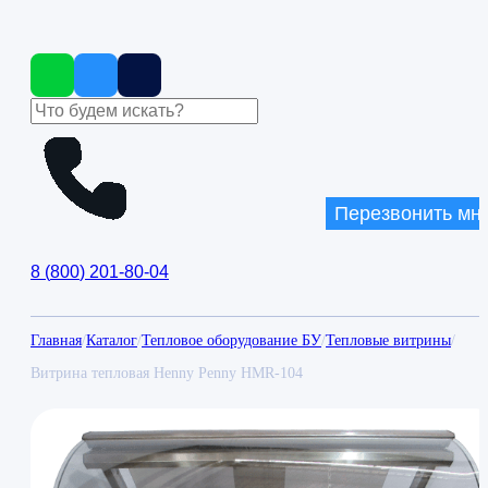
Перезвонить мн
8
(
800
)
201-80-04
Главная
/
Каталог
/
Тепловое оборудование БУ
/
Тепловые витрины
/
Витрина тепловая Henny Penny HMR-104