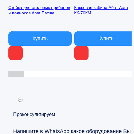
составляла
30
Стойка для столовых приборов
Кассовая кабина Абат Аста
39
000 ₽.
и подносов Abat Патша
КК-70КМ
000 ₽.
ПСП-70М
В наличии
В наличии
Проконсультируем
Напишите в WhatsApp какое оборудование Вы