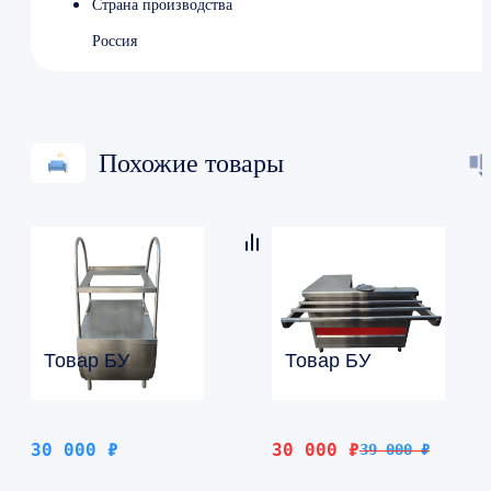
Страна производства
Россия
Похожие товары
Товар БУ
Товар БУ
Первоначальная
Текущая
30 000
₽
30 000
₽
39 000
₽
цена
цена: