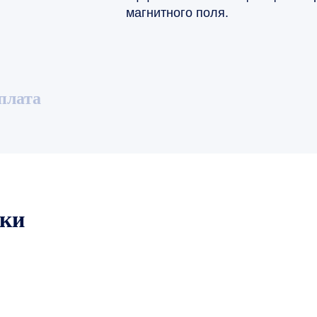
магнитного поля.
плата
ики