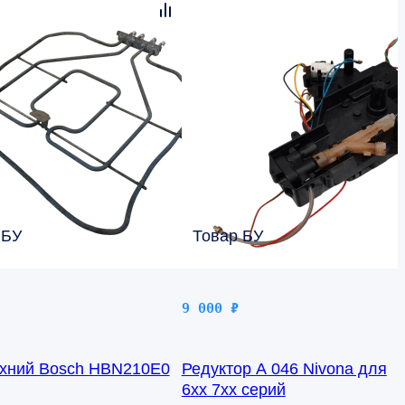
 БУ
Товар БУ
9 000
₽
рхний Bosch HBN210E0
Редуктор A 046 Nivona для
6xx 7xx серий