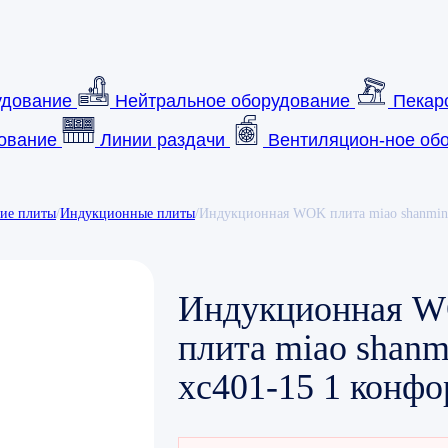
удование
Нейтральное оборудование
Пекар
ование
Линии раздачи
Вентиляцион-ное обо
кие плиты
/
Индукционные плиты
/
Индукционная WOK плита miao shanmin 
Индукционная 
плита miao shanmi
xc401-15 1 конфо