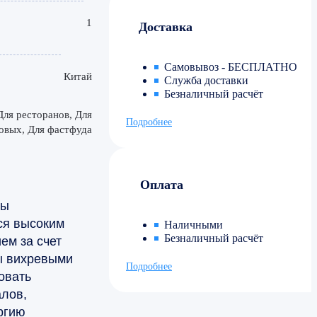
1
Доставка
Самовывоз - БЕСПЛАТНО
Китай
Служба доставки
Безналичный расчёт
Для ресторанов, Для
Подробнее
овых, Для фастфуда
Оплата
ты
ся высоким
Наличными
Безналичный расчёт
ем за счет
ы вихревыми
Подробнее
овать
алов,
ргию