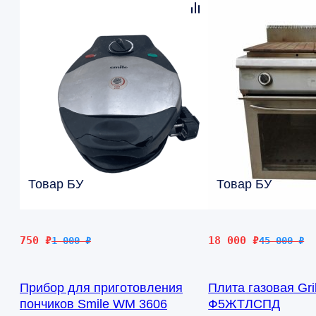
Товар БУ
Товар БУ
Первоначальная
Текущая
Первоначальная
Текущая
750
₽
18 000
₽
1 000
₽
45 000
₽
цена
цена:
цена
цена:
составляла
750 ₽.
составляла
18
Прибор для приготовления
Плита газовая Gril
1
45
000 ₽.
пончиков Smile WM 3606
Ф5ЖТЛСПД
000 ₽.
000 ₽.