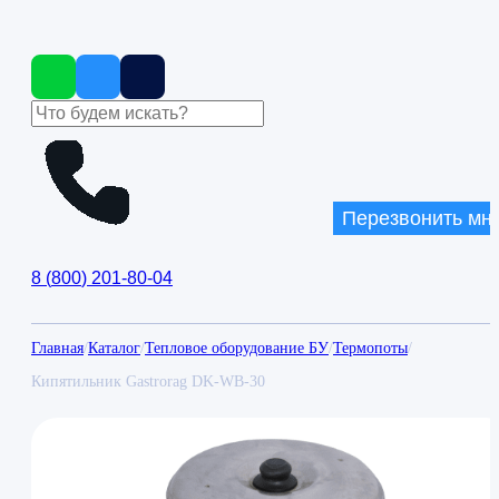
Перезвонить мн
8
(
800
)
201-80-04
Главная
/
Каталог
/
Тепловое оборудование БУ
/
Термопоты
/
Кипятильник Gastrorag DK-WB-30