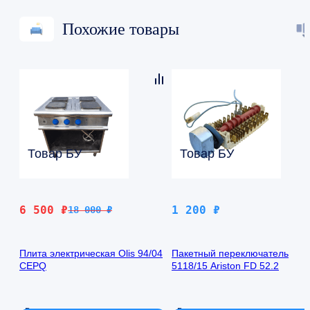
Похожие товары
Товар БУ
Товар БУ
Первоначальная
Текущая
6 500
₽
1 200
₽
18 000
₽
цена
цена:
составляла
6
Плита электрическая Olis 94/04
Пакетный переключатель
18
500 ₽.
CEPQ
5118/15 Ariston FD 52.2
000 ₽.