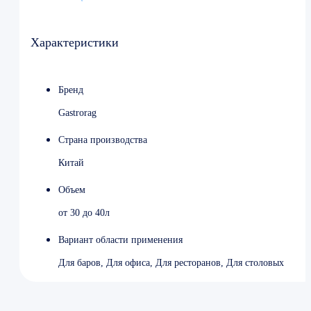
Ширина 460 мм
Глубина 465 мм
Высота 440 мм
Характеристики
Вес (без упаковки) 4.17 кг
Страна-производитель Китай
Температурный режим от 30 до 100 °C
Бренд
Gastrorag
Страна производства
Китай
Объем
от 30 до 40л
Вариант области применения
Для баров, Для офиса, Для ресторанов, Для столовых