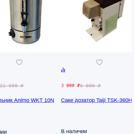
чальная
Первоначальная
Текущая
21 000
₽
3 000
₽
9 000
₽
цена
цена:
льник Animo WKT 10N
Саке дозатор Taiji TSK-360H
яла
составляла
3
9
000 ₽.
000 ₽.
В наличии
чии