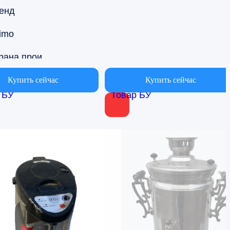
енд
imo
Страна производства
дерланды
Купить сейчас
Купить сейчас
 БУ
Товар БУ
ъем
 10 до 15л