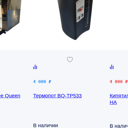
Первона
Текущая
4 000
₽
4 000
₽
цена
цена:
ee Queen
Термопот BQ-TP533
Кипяти
составл
4
HA
21
000 ₽.
000 ₽.
В наличии
В нали