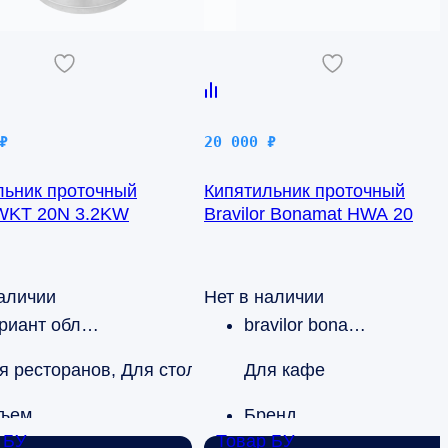
₽
20 000
₽
льник проточный
Кипятильник проточный
WKT 20N 3.2KW
Bravilor Bonamat HWA 20
наличии
Нет в наличии
Вариант области применения
bravilor bonamat
я ресторанов, Для столовых
Для кафе
ъем
Бренд
 БУ
Товар БУ