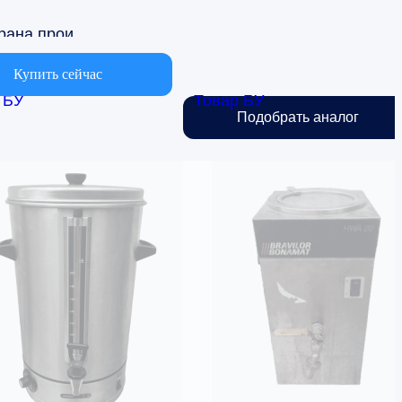
Страна производства
рция
Купить сейчас
 БУ
Товар БУ
ъем
Подобрать аналог
 3 до 5л