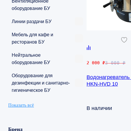
Вентиляционное
оборудование БУ
Линии раздачи БУ
Мебель для кафе и
ресторанов БУ
Нейтральное
Первоначальная
Текущая
оборудование БУ
2 000
₽
3 000
₽
цена
цена:
Оборудование для
Водонагреватель
составляла
2
дезинфекции и санитарно-
HKN-HVD 10
3
000 ₽.
гигиеническое БУ
000 ₽.
Показать всё
В наличии
Бренд