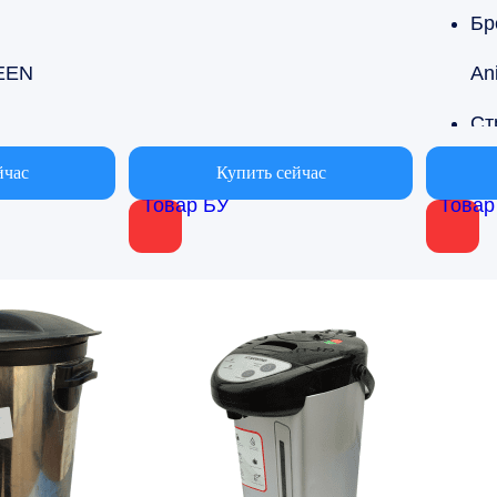
Бр
EEN
An
 производства
Ни
йчас
Купить сейчас
Товар БУ
Товар
Об
от