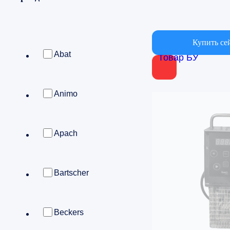
Купить се
Abat
Товар БУ
Animo
Apach
Bartscher
Beckers