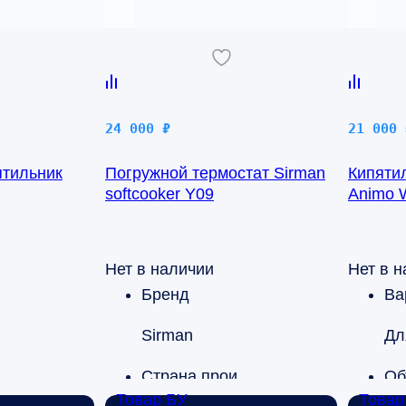
24 000
₽
21 000
ятильник
Погружной термостат Sirman
Кипяти
softcooker Y09
Animo 
Нет в наличии
Нет в 
Бренд
Sirman
Дл
 производства
Страна производства
Об
Товар БУ
Товар