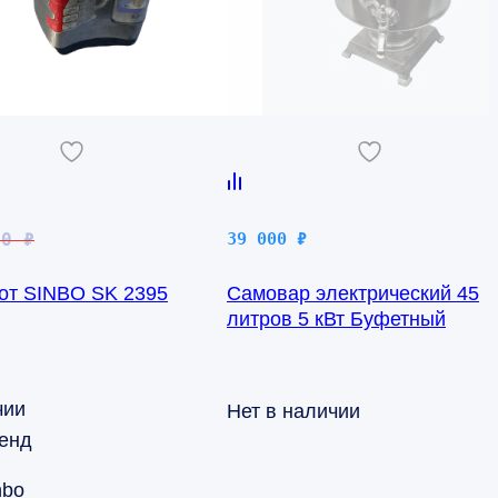
чальная
00
₽
39 000
₽
от SINBO SK 2395
Самовар электрический 45
яла
литров 5 кВт Буфетный
чии
Нет в наличии
енд
nbo