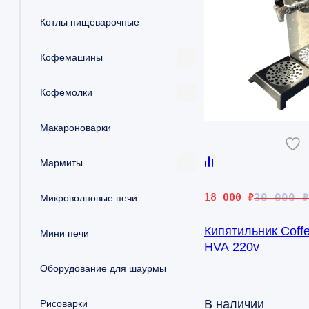
Котлы пищеварочные
Кофемашины
Кофемолки
Макароноварки
Мармиты
Первоначальная
Текущая
18 000
₽
30 000
₽
Микроволновые печи
цена
цена:
Кипятильник Coff
составляла
18
Мини печи
HVA 220v
30
000 ₽.
000 ₽.
Оборудование для шаурмы
В наличии
Рисоварки