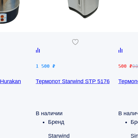
Первона
Текущая
1 500
₽
500
₽
9
цена
цена:
 Hurakan
Термопот Starwind STP 5176
Термоп
составл
500 ₽.
900 ₽.
В наличии
В нали
Бренд
Бр
Starwind
Si