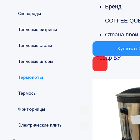
Бренд
Сковороды
COFFEE QU
Тепловые витрины
Страна
Тепловые столы
Швеция
Купить се
Товар БУ
Тепловые шторы
Объем
от 5 до 10л
Термопоты
Термосы
Фритюрницы
Электрические плиты