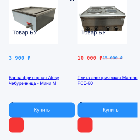
Товар БУ
Товар БУ
Первоначальная
Текущая
3 900
₽
10 000
₽
15 000
₽
цена
цена:
составляла
10
Ванна фритюрная Atesy
Плита электрическая Mareno
15
000 ₽.
Чебуречница - Мини М
PCE-60
000 ₽.
В наличии
В наличии