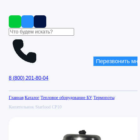
Перезвонить мн
8
(
800
)
201-80-04
Главная
/
Каталог
/
Тепловое оборудование БУ
/
Термопоты
/
Кипятильник Starfood CP10