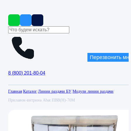
Перезвонить мн
8
(
800
)
201-80-04
Главная
/
Каталог
/
Линии раздачи БУ
/
Модули линии раздачи
/
Прилавок-витрина Abat ПВВ(Н)-70М