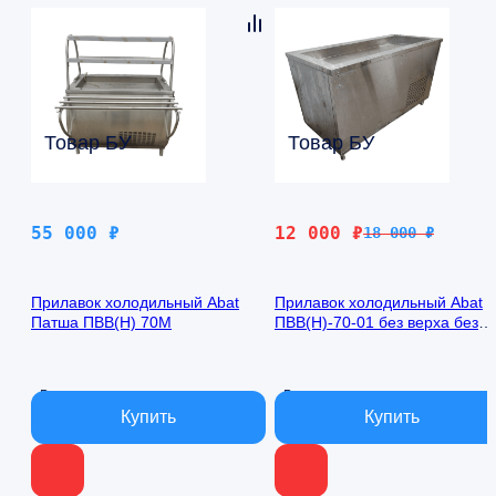
Товар БУ
Товар БУ
Первоначальная
Текущая
55 000
₽
12 000
₽
18 000
₽
цена
цена:
составляла
12
Прилавок холодильный Abat
Прилавок холодильный Abat
18
000 ₽.
Патша ПВВ(Н) 70М
ПВВ(Н)-70-01 без верха без
000 ₽.
направляющих
В наличии
В наличии