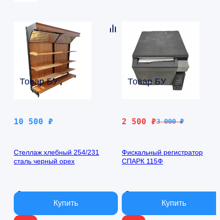
Товар БУ
Товар БУ
Первоначальная
Текущая
10 500
₽
2 500
₽
3 000
₽
цена
цена:
составляла
2
Стеллаж хлебный 254/231
Фискальный регистратор
3
500 ₽.
сталь черный орех
СПАРК 115Ф
000 ₽.
В наличии
В наличии