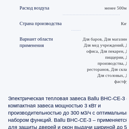
Расход воздуха
менее 500м3
Страна производства
Кит
Вариант области
Для баров, Для магазино
применения
Для мед учреждений, Д
офиса, Для пекарен, Д
пиццерии, Д
производства, Д
ресторанов, Для склад
Для столовых, Д
фастфу
Электрическая тепловая завеса Ballu BHC-CE-3 
компактная завеса мощностью 3 кВт и
производительностью до 300 м3/ч с оптимальны
набором функций. Ballu BHC-CE-3 – применяется
для защиты дверей и окон выдачи шириной до 5