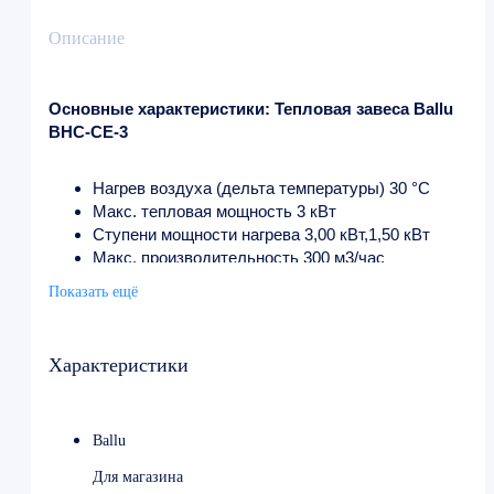
Описание
Основные характеристики: Тепловая завеса Ballu
BHC-CE-3
Нагрев воздуха (дельта температуры) 30 °С
Макс. тепловая мощность 3 кВт
Ступени мощности нагрева 3,00 кВт,1,50 кВт
Макс. производительность 300 м3/час
Макс. потребляемая мощность 3 кВт
Показать ещё
Защита от перегрева Да
Класс пылевлагозащищенности IP20
Высота товара 0.21 м
Характеристики
Глубина товара 0.13 м
Ширина товара 0.5 м
Вес товара (нетто) 3.9 кг
Ballu
Для магазина