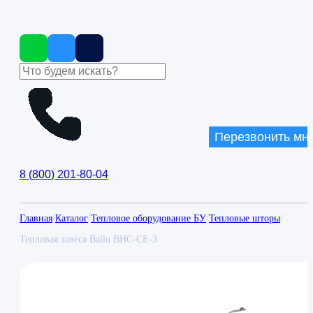
Перезвонить мн
8
(
800
)
201-80-04
Главная
/
Каталог
/
Тепловое оборудование БУ
/
Тепловые шторы
/
Тепловая завеса Ballu BHC-CE-3