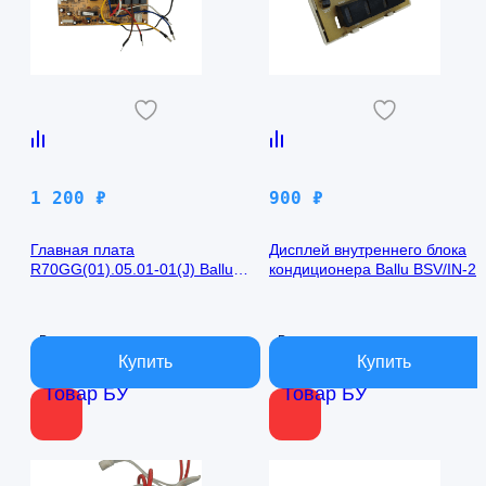
1 200
₽
900
₽
Главная плата
Дисплей внутреннего блока
R70GG(01).05.01-01(J) Ballu
кондиционера Ballu BSV/IN-2
BSV/IN-24H
R50GBK (W)05-01
В наличии
В наличии
Товар БУ
Товар БУ