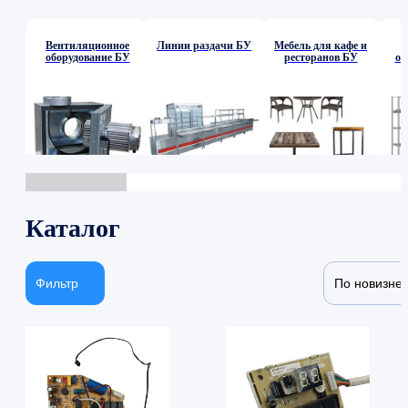
Вентиляционное
Линии раздачи БУ
Мебель для кафе и
оборудование БУ
ресторанов БУ
об
Каталог
Фильтр
По новизне