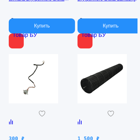
кондиционера Samsung
AQ09TFBN RPG15C-1
AQ09TFBN db41-01017a
В наличии
В наличии
Товар БУ
Товар БУ
300
₽
1 500
₽