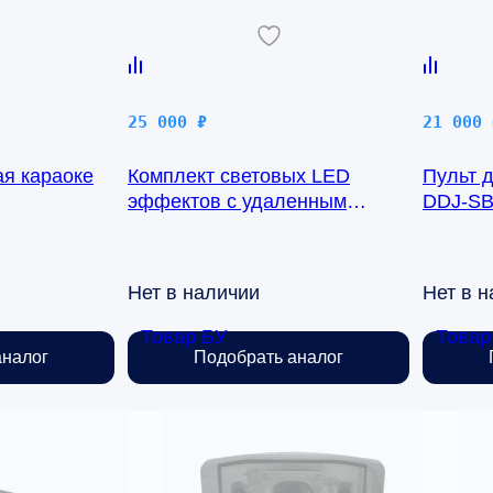
25 000
₽
21 000
я караоке
Комплект световых LED
Пульт 
эффектов с удаленным
DDJ-S
управлением Involight MLS FX
Нет в наличии
Нет в 
Товар БУ
Товар
аналог
Подобрать аналог