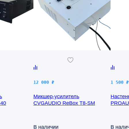
12 000
₽
1 500
₽
ь
Микшер-усилитель
Настен
40
CVGAUDIO ReBox T8-SM
PROAU
В наличии
В нали