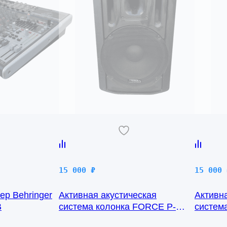
15 000
₽
15 000
р Behringer
Активная акустическая
Активн
B
система колонка FORCE P-
система
125
EVO-1