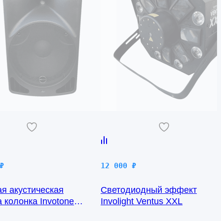
₽
12 000
₽
ая акустическая
Светодиодный эффект
 колонка Invotone
Involight Ventus XXL
5WBA