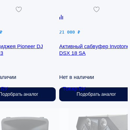
₽
21 000
₽
диджея Pioneer DJ
Активный сабвуфер Invotone
B3
DSX 18 SA
наличии
Нет в наличии
 БУ
Товар БУ
Подобрать аналог
Подобрать аналог