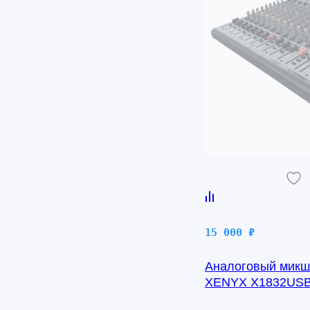
15 000
₽
Аналоговый микше
XENYX X1832US