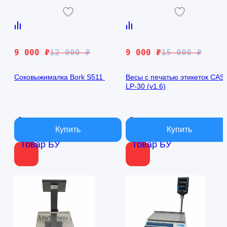
Первоначальная
Текущая
Первоначальная
Текущая
9 000
₽
12 000
₽
9 000
₽
15 000
₽
цена
цена:
цена
цена:
составляла
9
составляла
9
Соковыжималка Bork S511
Весы с печатью этикеток CAS
LP-30 (v1.6)
12
000 ₽.
15
000 ₽.
000 ₽.
000 ₽.
В наличии
В наличии
Товар БУ
Товар БУ