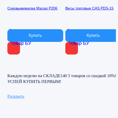
цена
цена:
цена
цена:
составляла
6
составляла
6
Соковыжималка Macap P206
Весы торговые CAS PDS-15
15
000 ₽.
12
000 ₽.
000 ₽.
000 ₽.
В наличии
В наличии
Товар БУ
Товар БУ
Каждую неделю на СКЛАДЕ140 5 товаров со скидкой 10%!
УСПЕЙ КУПИТЬ ПЕРВЫМ!
Раскрыть