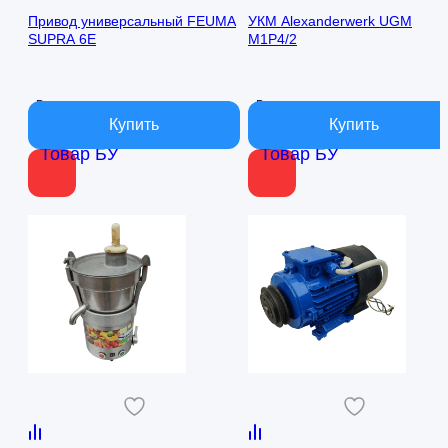
составляла
51
составляла
24
Привод универсальный FEUMA
УКМ Alexanderwerk UGM
SUPRA 6E
M1P4/2
90
000 ₽.
45
000 ₽.
000 ₽.
000 ₽.
В наличии
В наличии
Товар БУ
Товар БУ