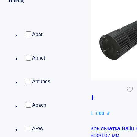
Бренд
Abat
Airhot
Antunes
Apach
1 800
₽
Крыльчатка Ballu
APW
800/107 мм