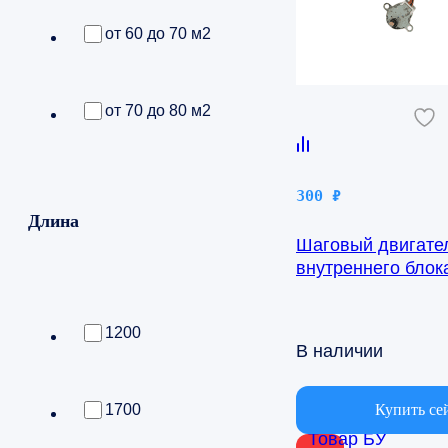
от 60 до 70 м2
от 70 до 80 м2
300
₽
Длина
Шаговый двигате
внутреннего бло
AQ09TFBN 24byj4
1200
В наличии
Купить се
1700
Товар БУ