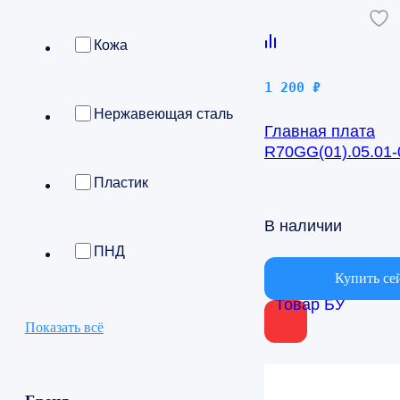
Кожа
1 200
₽
Нержавеющая сталь
Главная плата
R70GG(01).05.01-0
BSV/IN-24H
Пластик
В наличии
ПНД
Купить се
Товар БУ
Показать всё