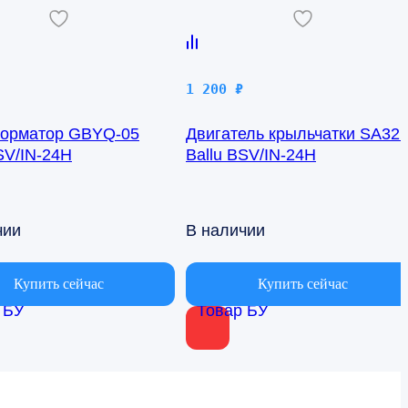
1 200
₽
орматор GBYQ-05
Двигатель крыльчатки SA32
SV/IN-24H
Ballu BSV/IN-24H
чии
В наличии
Купить сейчас
Купить сейчас
 БУ
Товар БУ