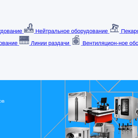
удование
Нейтральное оборудование
Пекар
ование
Линии раздачи
Вентиляцион-ное обо
ов