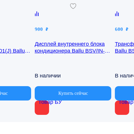
900
₽
600
₽
Дисплей внутреннего блока
Трансф
1(J) Ballu
кондиционера Ballu BSV/IN-
Ballu B
24H R50GBK (W)05-01
В наличии
В нали
йчас
Купить сейчас
Товар БУ
Товар