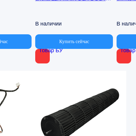
00971A Samsung AQ09TFBN
кондиц
AQ09TF
В наличии
В нали
йчас
Купить сейчас
Товар БУ
Товар