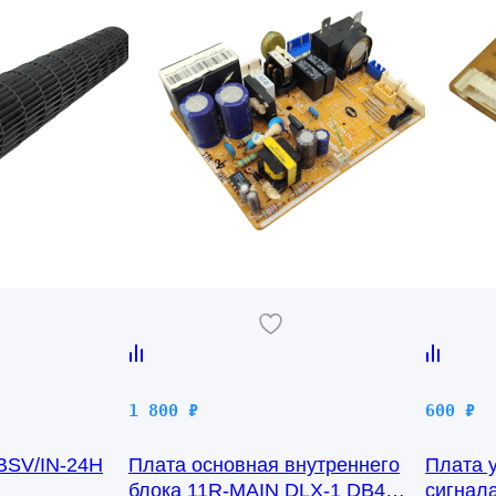
1 800
₽
600
₽
 BSV/IN-24H
Плата основная внутреннего
Плата 
блока 11R-MAIN DLX-1 DB41-
сигнал