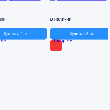
ионера Samsung
AQ09TFBN RPG15C-1
BN db41-01017a
чии
В наличии
Купить сейчас
Купить сейчас
 БУ
Товар БУ