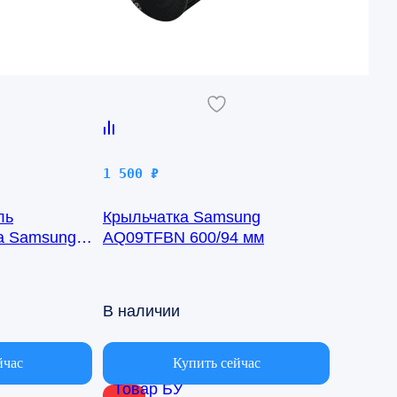
1 500
₽
ль
Крыльчатка Samsung
ка Samsung
AQ09TFBN 600/94 мм
8-1422
В наличии
йчас
Купить сейчас
Товар БУ