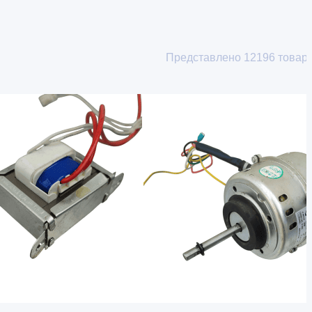
Представлено
12196
товар