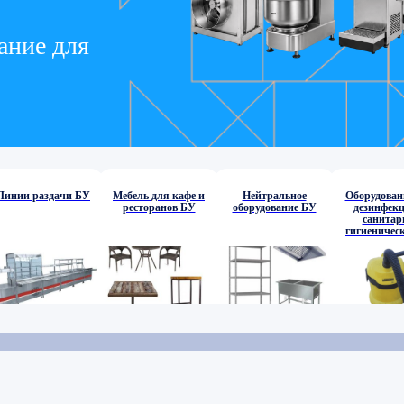
ание для
Линии раздачи БУ
Мебель для кафе и
Нейтральное
Оборудован
ресторанов БУ
оборудование БУ
дезинфекц
санитар
гигиеничес