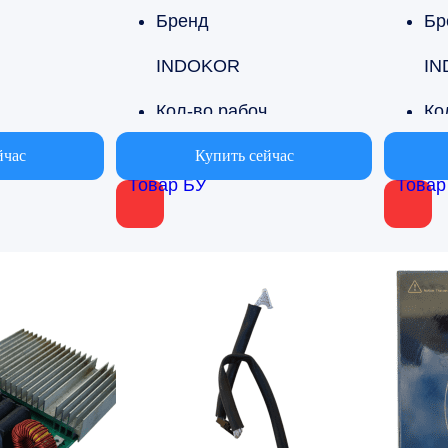
Бренд
Бр
INDOKOR
IN
ол-во рабочих поверхностей
Кол-во рабочих поверхностей
1
1
йчас
Купить сейчас
Товар БУ
Товар
 производства
Страна производства
я
Южная Корея
Юж