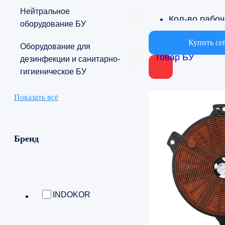
Нейтральное
К
оборудование БУ
1
Купить се
Оборудование для
Товар БУ
дезинфекции и санитарно-
Страна
гигиеническое БУ
Южная Коре
Показать всё
Бренд
INDOKOR