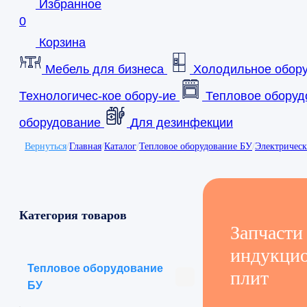
Избранное
0
Корзина
Мебель для бизнеса
Холодильное обор
Технологичес-кое обору-ие
Тепловое оборуд
оборудование
Для дезинфекции
Вернуться
/
Главная
/
Каталог
/
Тепловое оборудование БУ
/
Электричес
Категория товаров
Запчасти
индукци
Тепловое оборудование
плит
БУ