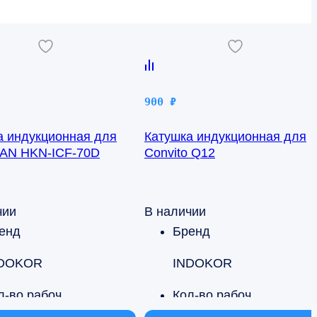
900
₽
а индукционная для
Катушка индукционная для
AN HKN-ICF-70D
Convito Q12
чии
В наличии
енд
Бренд
DOKOR
INDOKOR
Кол-во рабочих поверхностей
Кол-во рабочих поверхностей