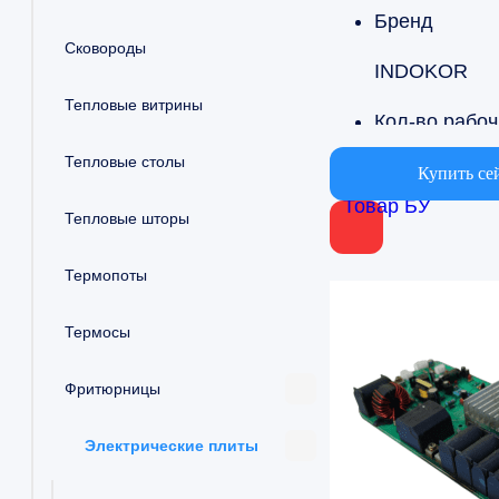
Бренд
Сковороды
INDOKOR
Тепловые витрины
К
Тепловые столы
1
Купить се
Товар БУ
Тепловые шторы
Страна
Южная Коре
Термопоты
Термосы
Фритюрницы
Электрические плиты