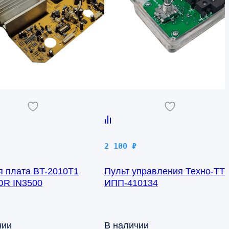
2 100
₽
я плата BT-2010T1
Пульт управления Техно-ТТ
R IN3500
ИПП-410134
чии
В наличии