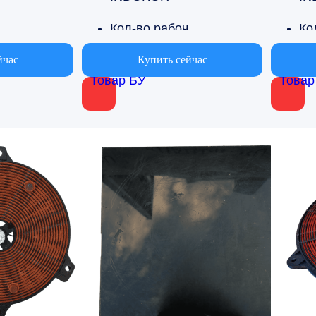
ол-во рабочих поверхностей
Кол-во рабочих поверхностей
1
1
йчас
Купить сейчас
Товар БУ
Товар
 производства
Страна производства
я
Южная Корея
Юж