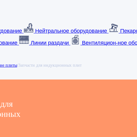
удование
Нейтральное оборудование
Пекар
ование
Линии раздачи
Вентиляцион-ное обо
кие плиты
/
Запчасти для индукционных плит
 для
онных