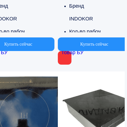
енд
Бренд
DOKOR
INDOKOR
Кол-во рабочих поверхностей
Кол-во рабочих поверхностей
1
Купить сейчас
Купить сейчас
 БУ
Товар БУ
Страна производства
Страна производства
ная Корея
Южная Корея