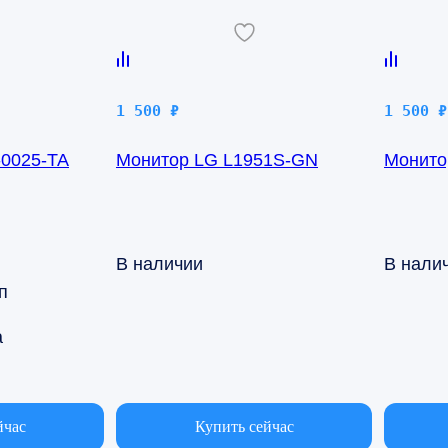
1 500
₽
1 500
₽
-0025-TA
Монитор LG L1951S-GN
Монито
В наличии
В нали
п
а
йчас
Купить сейчас