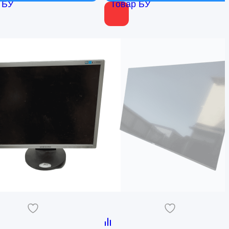
 БУ
Товар БУ