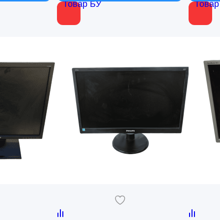
Товар БУ
Товар
 производства