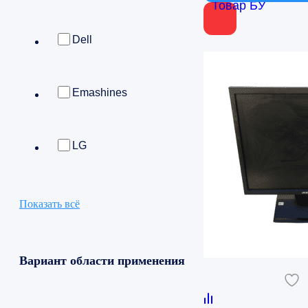
Товар БУ
Страна
Dell
Китай
Emashines
LG
Показать всё
Вариант области применения