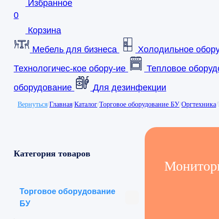
Избранное
0
Корзина
Мебель для бизнеса
Холодильное обор
Технологичес-кое обору-ие
Тепловое оборуд
оборудование
Для дезинфекции
Вернуться
/
Главная
/
Каталог
/
Торговое оборудование БУ
/
Оргтехника
/
Категория товаров
Монитор
Торговое оборудование
БУ