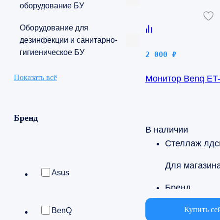
оборудование БУ
Оборудование для
дезинфекции и санитарно-
гигиеническое БУ
2 000
₽
Показать всё
Монитор Benq ET
Бренд
В наличии
Стеллаж лдс
Для магазин
Asus
Бренд
BenQ
Купить се
BenQ