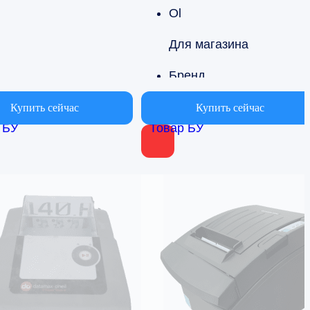
Ol
Для магазина
Бренд
OL Corp
Купить сейчас
Купить сейчас
 БУ
Товар БУ
Страна производства
церии
Китай