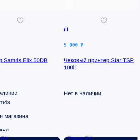
5 000
₽
р Sam4s Elix 50DB
Чековый принтер Star TSP
100ii
наличии
Нет в наличии
m4s
я магазина
енд
 БУ
Товар БУ