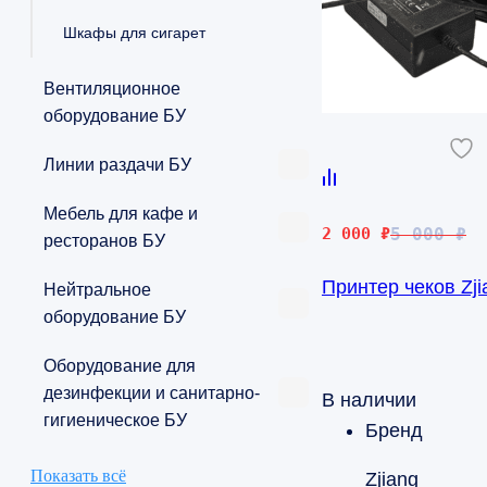
Шкафы для сигарет
Вентиляционное
оборудование БУ
Линии раздачи БУ
Мебель для кафе и
Первоначальная
Текущая
2 000
₽
5 000
₽
ресторанов БУ
цена
цена:
Принтер чеков Zji
составляла
2
Нейтральное
5
000 ₽.
оборудование БУ
000 ₽.
Оборудование для
дезинфекции и санитарно-
В наличии
гигиеническое БУ
Бренд
Показать всё
Zjiang