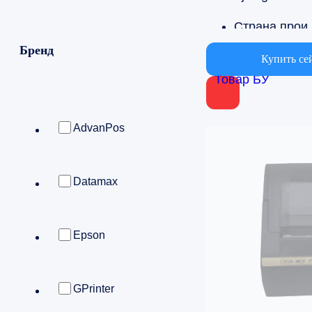
Страна
Бренд
Китай
Купить се
Товар БУ
Вариант об
Для баров, Д
AdvanPos
Datamax
Epson
GPrinter