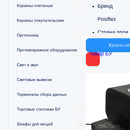
Корзины плетеные
Бренд
Posiflex
Корзины покупательские
Страна
Оргтехника
Россия
Купить се
Противокражное оборудование
Товар БУ
Вариант об
Свет и звук
Для баров, Д
Световые вывески
Терминалы сбора данных
Торговые стеллажи БУ
Шкафы для вещей