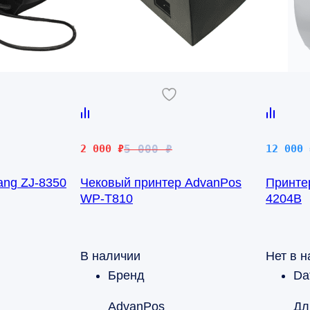
Первоначальная
Текущая
2 000
₽
5 000
₽
12 000
цена
цена:
ang ZJ-8350
Чековый принтер AdvanPos
Принтер
составляла
2
WP-T810
4204B
5
000 ₽.
000 ₽.
В наличии
Нет в 
Бренд
Da
AdvanPos
Дл