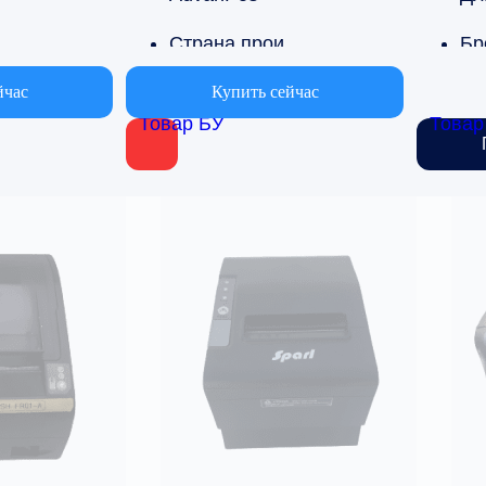
 производства
Страна производства
Бр
Южная Корея
Da
йчас
Купить сейчас
Товар БУ
Товар
ласти применения
Вариант области применения
ля пекарен, Для пиццерии
Для баров, Для пекарен, Для пиц
С