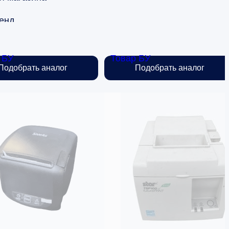
енд
tamax
 БУ
Товар БУ
Страна производства
Подобрать аналог
Подобрать аналог
церии
ША