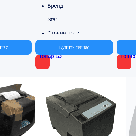
Бренд
Star
Страна производства
 производства
Китай
йчас
Купить сейчас
Товар БУ
Товар
Вариант области применения
ласти применения
Для баров, Для пекарен, Для пиц
ля пекарен, Для пиццерии