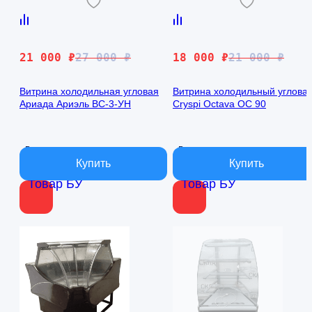
Первоначальная
Текущая
Первоначальная
Текущая
21 000
₽
27 000
₽
18 000
₽
21 000
₽
цена
цена:
цена
цена:
составляла
21
составляла
18
Витрина холодильная угловая
Витрина холодильный углова
Ариада Ариэль ВС-3-УН
Cryspi Octava OC 90
27
000 ₽.
21
000 ₽.
000 ₽.
000 ₽.
В наличии
В наличии
Товар БУ
Товар БУ