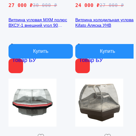
Первоначальная
Текущая
Первоначальная
Текущая
27 000
₽
30 000
₽
24 000
₽
27 000
₽
цена
цена:
цена
цена:
составляла
27
составляла
24
Витрина угловая МХМ полюс
Витрина холодильная угловая
ВХСУ-1 внешний угол 90
Kifato Аляска УНВ
30
000 ₽.
27
000 ₽.
(Carboma GC95)
000 ₽.
000 ₽.
В наличии
В наличии
Товар БУ
Товар БУ