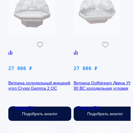
27 000
₽
27 000
₽
Витрина холодильный внешний
Витрина Golfstream Двина УН
угол Cryspi Gamma 2 OC
90 ВС холодильная угловая
Товар БУ
Товар БУ
Нет в наличии
Нет в наличии
Подобрать аналог
Подобрать аналог