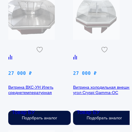
27 000
₽
27 000
₽
Витрина ВХС-УН Илеть
Витрина холодильная внешни
среднетемпературная
угол Cryspi Gamma-OC
Товар БУ
Товар БУ
Нет в наличии
Нет в наличии
Подобрать аналог
Подобрать аналог