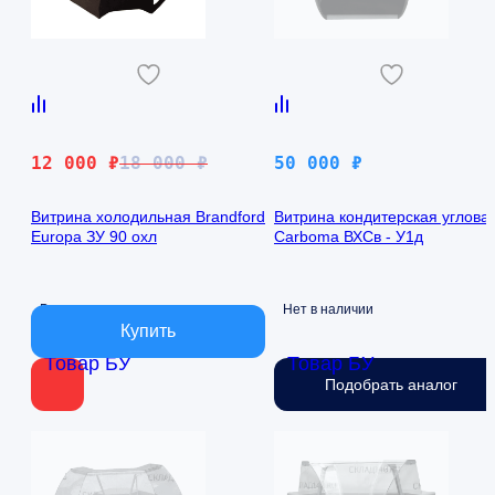
Первоначальная
Текущая
12 000
₽
18 000
₽
50 000
₽
цена
цена:
составляла
12
Витрина холодильная Brandford
Витрина кондитерская углова
Europa ЗУ 90 охл
Carboma ВХСв - У1д
18
000 ₽.
000 ₽.
В наличии
Нет в наличии
Товар БУ
Товар БУ
Подобрать аналог