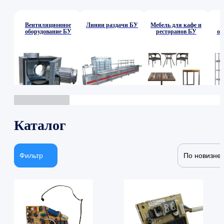
Вентиляционное
Линии раздачи БУ
Мебель для кафе и
оборудование БУ
ресторанов БУ
об
Каталог
Фильтр
По новизне