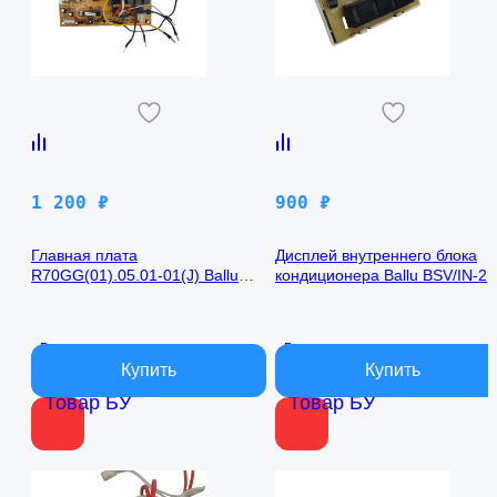
1 200
₽
900
₽
Главная плата
Дисплей внутреннего блока
R70GG(01).05.01-01(J) Ballu
кондиционера Ballu BSV/IN-2
BSV/IN-24H
R50GBK (W)05-01
В наличии
В наличии
Товар БУ
Товар БУ