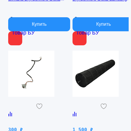
кондиционера Samsung
AQ09TFBN RPG15C-1
AQ09TFBN db41-01017a
В наличии
В наличии
Товар БУ
Товар БУ
300
₽
1 500
₽