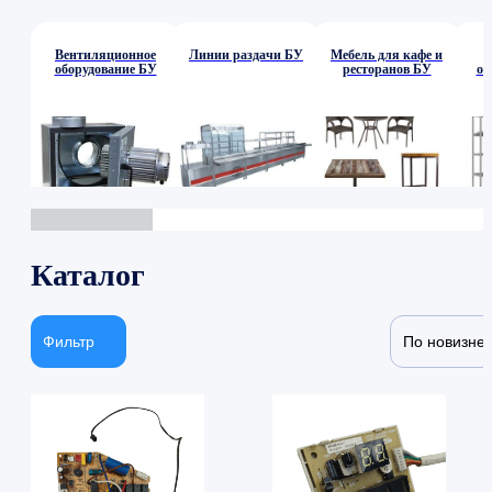
Вентиляционное
Линии раздачи БУ
Мебель для кафе и
оборудование БУ
ресторанов БУ
об
Каталог
Фильтр
По новизне