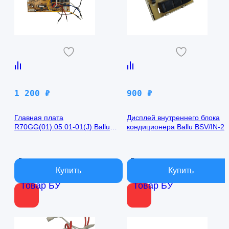
1 200
₽
900
₽
Главная плата
Дисплей внутреннего блока
R70GG(01).05.01-01(J) Ballu
кондиционера Ballu BSV/IN-2
BSV/IN-24H
R50GBK (W)05-01
В наличии
В наличии
Товар БУ
Товар БУ