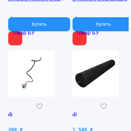
кондиционера Samsung
AQ09TFBN RPG15C-1
AQ09TFBN db41-01017a
В наличии
В наличии
Товар БУ
Товар БУ
300
₽
1 500
₽