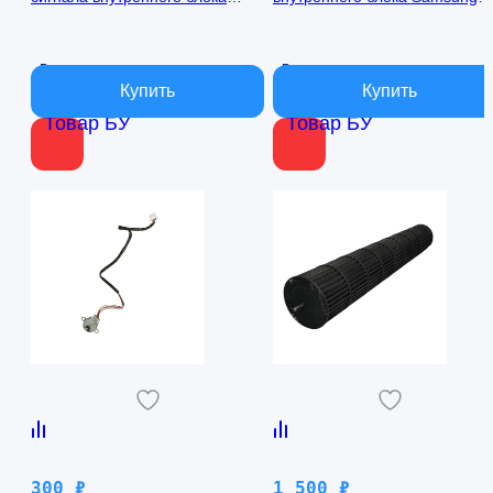
кондиционера Samsung
AQ09TFBN RPG15C-1
AQ09TFBN db41-01017a
В наличии
В наличии
Товар БУ
Товар БУ
300
₽
1 500
₽