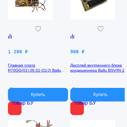
1 200
₽
900
₽
Главная плата
Дисплей внутреннего блока
R70GG(01).05.01-01(J) Ballu
кондиционера Ballu BSV/IN-2
BSV/IN-24H
R50GBK (W)05-01
В наличии
В наличии
Товар БУ
Товар БУ