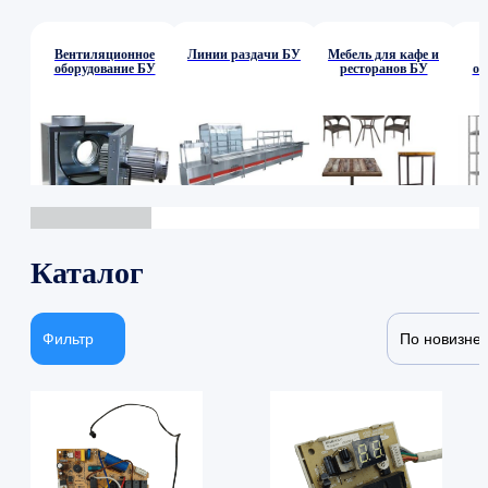
Вентиляционное
Линии раздачи БУ
Мебель для кафе и
оборудование БУ
ресторанов БУ
об
Каталог
Фильтр
По новизне