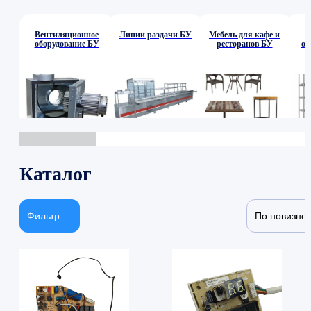
Вентиляционное
Линии раздачи БУ
Мебель для кафе и
оборудование БУ
ресторанов БУ
об
Каталог
Фильтр
По новизне