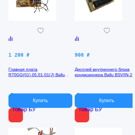
1 200
₽
900
₽
Главная плата
Дисплей внутреннего блока
R70GG(01).05.01-01(J) Ballu
кондиционера Ballu BSV/IN-2
BSV/IN-24H
R50GBK (W)05-01
В наличии
В наличии
Товар БУ
Товар БУ