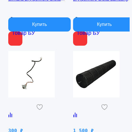
кондиционера Samsung
AQ09TFBN RPG15C-1
AQ09TFBN db41-01017a
В наличии
В наличии
Товар БУ
Товар БУ
300
₽
1 500
₽