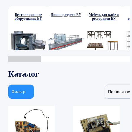
Вентиляционное
Линии раздачи БУ
Мебель для кафе и
оборудование БУ
ресторанов БУ
об
Каталог
Фильтр
По новизне