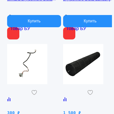
кондиционера Samsung
AQ09TFBN RPG15C-1
AQ09TFBN db41-01017a
В наличии
В наличии
Товар БУ
Товар БУ
300
₽
1 500
₽