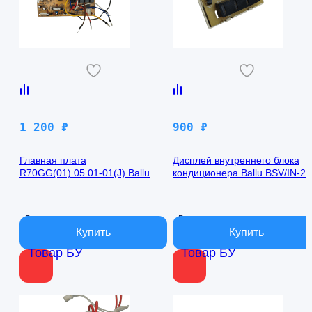
1 200
₽
900
₽
Главная плата
Дисплей внутреннего блока
R70GG(01).05.01-01(J) Ballu
кондиционера Ballu BSV/IN-2
BSV/IN-24H
R50GBK (W)05-01
В наличии
В наличии
Товар БУ
Товар БУ