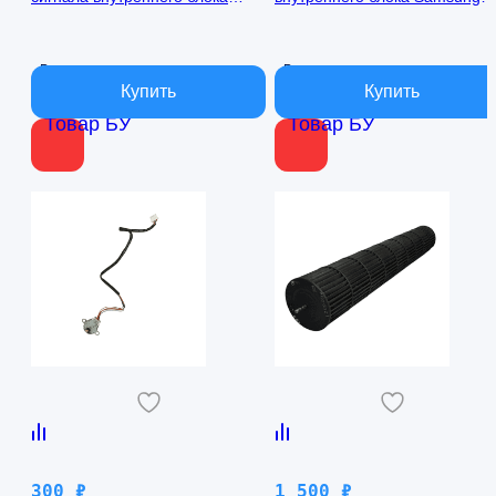
кондиционера Samsung
AQ09TFBN RPG15C-1
AQ09TFBN db41-01017a
В наличии
В наличии
Товар БУ
Товар БУ
300
₽
1 500
₽