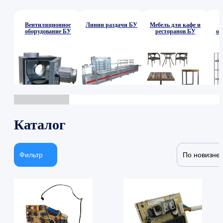
Вентиляционное
Линии раздачи БУ
Мебель для кафе и
оборудование БУ
ресторанов БУ
об
Каталог
Фильтр
По новизне