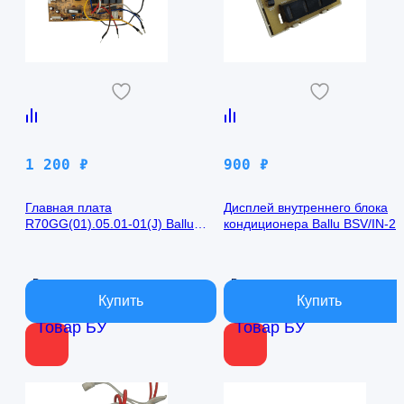
1 200
₽
900
₽
Главная плата
Дисплей внутреннего блока
R70GG(01).05.01-01(J) Ballu
кондиционера Ballu BSV/IN-2
BSV/IN-24H
R50GBK (W)05-01
В наличии
В наличии
Товар БУ
Товар БУ