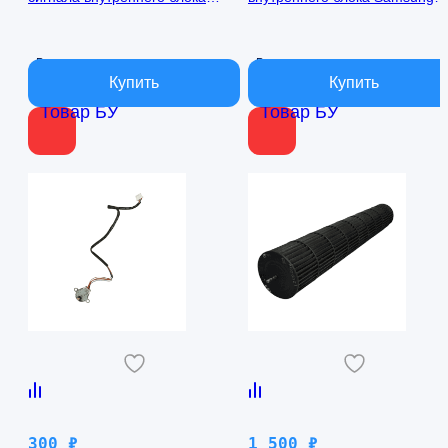
кондиционера Samsung
AQ09TFBN RPG15C-1
AQ09TFBN db41-01017a
В наличии
В наличии
Товар БУ
Товар БУ
300
₽
1 500
₽