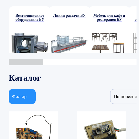
Вентиляционное
Линии раздачи БУ
Мебель для кафе и
оборудование БУ
ресторанов БУ
об
Каталог
Фильтр
По новизне