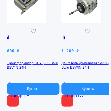
600
₽
1 200
₽
Трансформатор GBYQ-05 Ballu
Двигатель крыльчатки SA32B
BSV/IN-24H
Ballu BSV/IN-24H
В наличии
В наличии
Товар БУ
Товар БУ