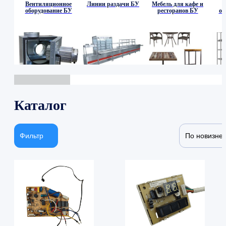
Вентиляционное
Линии раздачи БУ
Мебель для кафе и
оборудование БУ
ресторанов БУ
об
Каталог
Фильтр
По новизне