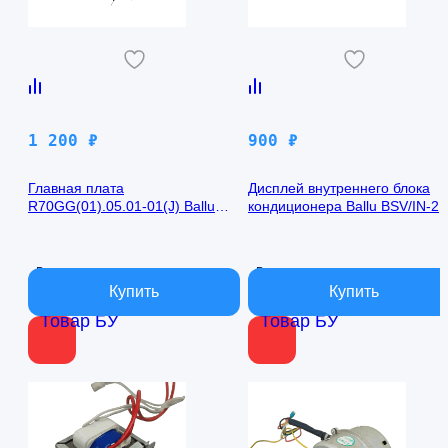
1 200
₽
900
₽
Главная плата
Дисплей внутреннего блока
R70GG(01).05.01-01(J) Ballu
кондиционера Ballu BSV/IN-2
BSV/IN-24H
R50GBK (W)05-01
В наличии
В наличии
Товар БУ
Товар БУ