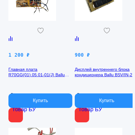
1 200
₽
900
₽
Главная плата
Дисплей внутреннего блока
R70GG(01).05.01-01(J) Ballu
кондиционера Ballu BSV/IN-2
BSV/IN-24H
R50GBK (W)05-01
В наличии
В наличии
Товар БУ
Товар БУ