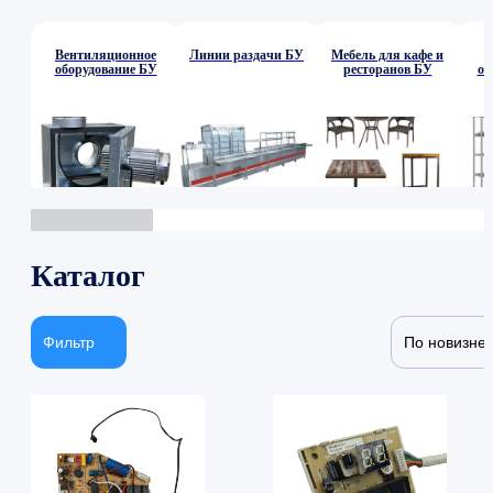
Вентиляционное
Линии раздачи БУ
Мебель для кафе и
оборудование БУ
ресторанов БУ
об
Каталог
Фильтр
По новизне