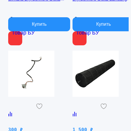
кондиционера Samsung
AQ09TFBN RPG15C-1
AQ09TFBN db41-01017a
В наличии
В наличии
Товар БУ
Товар БУ
300
₽
1 500
₽