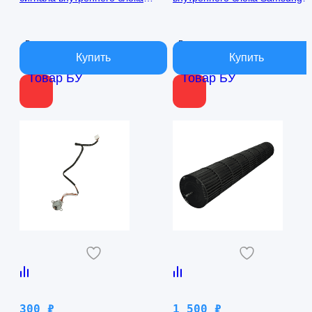
кондиционера Samsung
AQ09TFBN RPG15C-1
AQ09TFBN db41-01017a
В наличии
В наличии
Товар БУ
Товар БУ
300
₽
1 500
₽