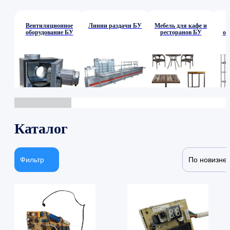
Вентиляционное
Линии раздачи БУ
Мебель для кафе и
оборудование БУ
ресторанов БУ
об
Каталог
Фильтр
По новизне