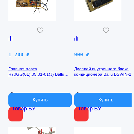
1 200
₽
900
₽
Главная плата
Дисплей внутреннего блока
R70GG(01).05.01-01(J) Ballu
кондиционера Ballu BSV/IN-2
BSV/IN-24H
R50GBK (W)05-01
В наличии
В наличии
Товар БУ
Товар БУ