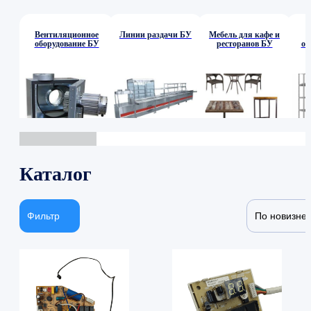
Вентиляционное
Линии раздачи БУ
Мебель для кафе и
оборудование БУ
ресторанов БУ
об
Каталог
Фильтр
По новизне