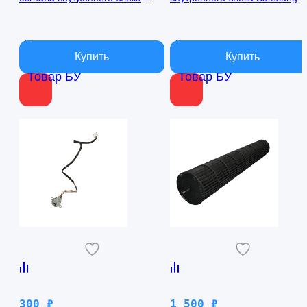
кондиционера Samsung
AQ09TFBN RPG15C-1
AQ09TFBN db41-01017a
В наличии
В наличии
Товар БУ
Товар БУ
300
₽
1 500
₽