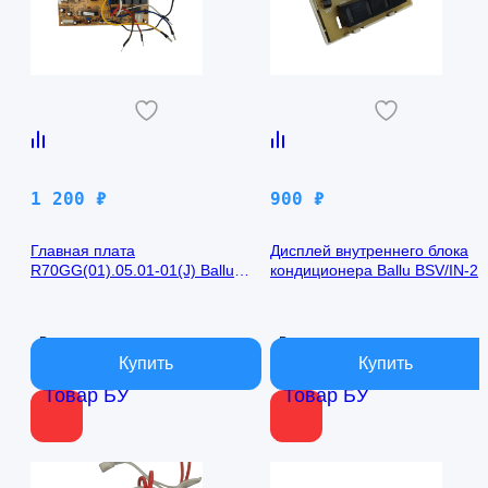
1 200
₽
900
₽
Главная плата
Дисплей внутреннего блока
R70GG(01).05.01-01(J) Ballu
кондиционера Ballu BSV/IN-2
BSV/IN-24H
R50GBK (W)05-01
В наличии
В наличии
Товар БУ
Товар БУ