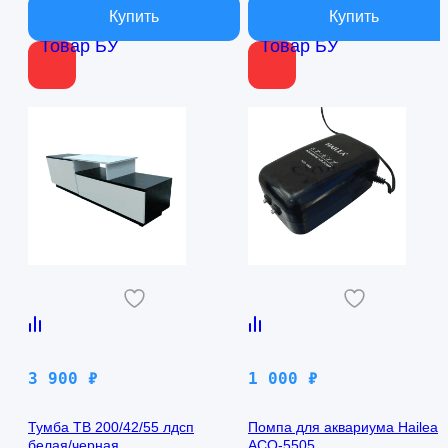
Товар БУ
Товар БУ
3 900
₽
1 000
₽
Тумба ТВ 200/42/55 лдсп
Помпа для аквариума Hailea
белая/черная
ACO-5505