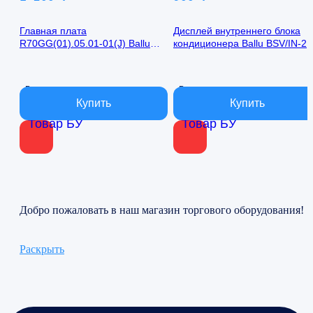
Главная плата
Дисплей внутреннего блока
R70GG(01).05.01-01(J) Ballu
кондиционера Ballu BSV/IN-2
BSV/IN-24H
R50GBK (W)05-01
В наличии
В наличии
Товар БУ
Товар БУ
Добро пожаловать в наш магазин торгового оборудования!
Раскрыть