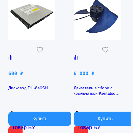
600
₽
6 000
₽
Дисковод DU-8a6SH
Двигатель в сборе с
крыльчаткой Kentatsu
KSVP53HFAN1
В наличии
В наличии
Товар БУ
Товар БУ