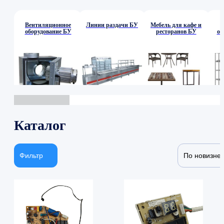
Вентиляционное
Линии раздачи БУ
Мебель для кафе и
оборудование БУ
ресторанов БУ
об
Каталог
Фильтр
По новизне