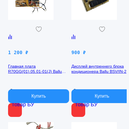
1 200
₽
900
₽
Главная плата
Дисплей внутреннего блока
R70GG(01).05.01-01(J) Ballu
кондиционера Ballu BSV/IN-2
BSV/IN-24H
R50GBK (W)05-01
В наличии
В наличии
Товар БУ
Товар БУ