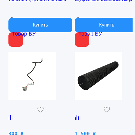
кондиционера Samsung
AQ09TFBN RPG15C-1
AQ09TFBN db41-01017a
В наличии
В наличии
Товар БУ
Товар БУ
300
₽
1 500
₽