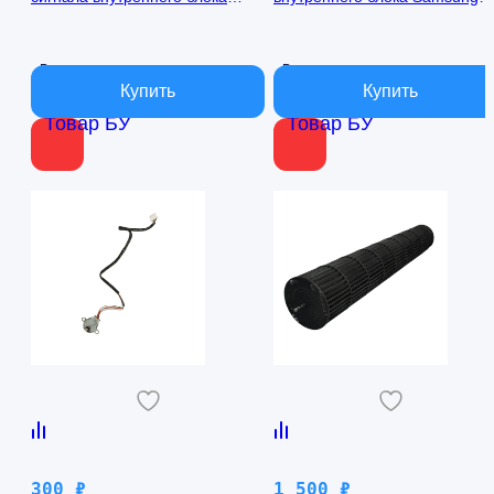
кондиционера Samsung
AQ09TFBN RPG15C-1
AQ09TFBN db41-01017a
В наличии
В наличии
Товар БУ
Товар БУ
300
₽
1 500
₽