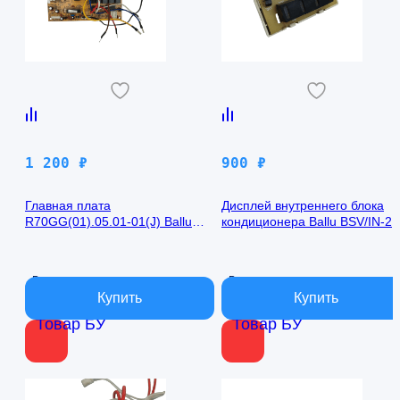
1 200
₽
900
₽
Главная плата
Дисплей внутреннего блока
R70GG(01).05.01-01(J) Ballu
кондиционера Ballu BSV/IN-2
BSV/IN-24H
R50GBK (W)05-01
В наличии
В наличии
Товар БУ
Товар БУ