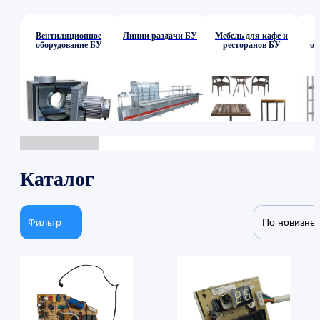
Вентиляционное
Линии раздачи БУ
Мебель для кафе и
оборудование БУ
ресторанов БУ
об
Каталог
Фильтр
По новизне