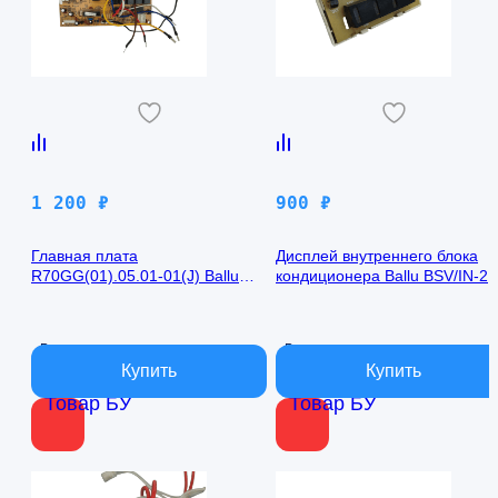
1 200
₽
900
₽
Главная плата
Дисплей внутреннего блока
R70GG(01).05.01-01(J) Ballu
кондиционера Ballu BSV/IN-2
BSV/IN-24H
R50GBK (W)05-01
В наличии
В наличии
Товар БУ
Товар БУ