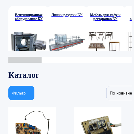
Вентиляционное
Линии раздачи БУ
Мебель для кафе и
оборудование БУ
ресторанов БУ
об
Каталог
Фильтр
По новизне