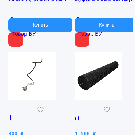
кондиционера Samsung
AQ09TFBN RPG15C-1
AQ09TFBN db41-01017a
В наличии
В наличии
Товар БУ
Товар БУ
300
₽
1 500
₽