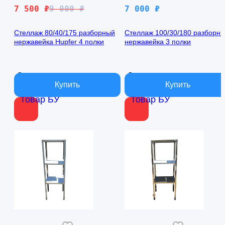
Первоначальная
Текущая
7 500
₽
9 000
₽
7 000
₽
цена
цена:
составляла
7
Стеллаж 80/40/175 разборный
Стеллаж 100/30/180 разборн
нержавейка Hupfer 4 полки
нержавейка 3 полки
9
500 ₽.
000 ₽.
В наличии
В наличии
Товар БУ
Товар БУ