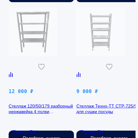
12 000
₽
9 000
₽
Стеллаж 120/50/179 разборный
Стеллаж Техно-ТТ СТР-725/9
нержавейка 4 полки
для сушки посуды
перфорация
Товар БУ
Товар БУ
Нет в наличии
Нет в наличии