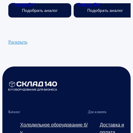
Товар БУ
Товар БУ
Нет в наличии
Нет в наличии
Подобрать аналог
Подобрать аналог
Раскрыть
Каталог
Для клиента
Холодильное оборудование б/
Доставка и
у
оплата