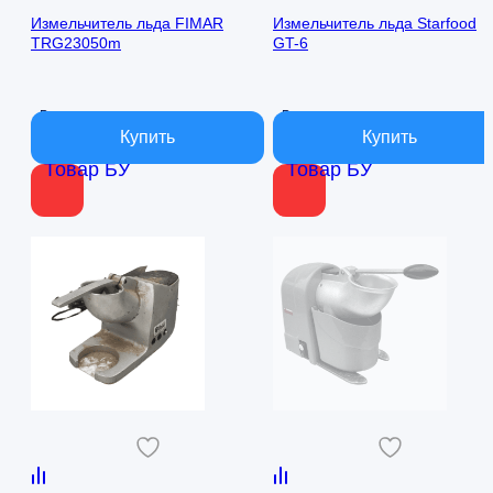
составляла
4
Измельчитель льда FIMAR
Измельчитель льда Starfood
TRG23050m
GT-6
12
000 ₽.
000 ₽.
В наличии
В наличии
Товар БУ
Товар БУ