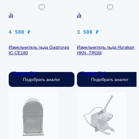
4 500
₽
3 500
₽
Измельчитель льда Gastrorag
Измельчитель льда Hurakan
IC-CE180
HKN -TRGM
Товар БУ
Товар БУ
Нет в наличии
Нет в наличии
Подобрать аналог
Подобрать аналог