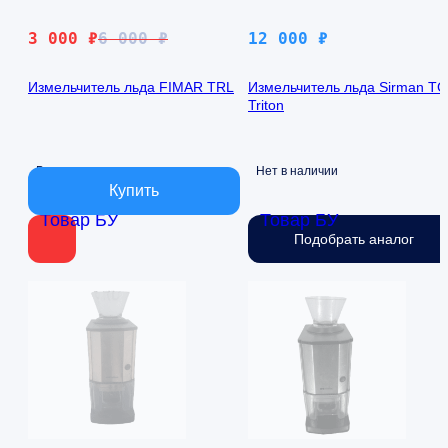
Первоначальная
Текущая
3 000
₽
6 000
₽
12 000
₽
цена
цена:
составляла
3
Измельчитель льда FIMAR TRL
Измельчитель льда Sirman TG
Triton
6
000 ₽.
000 ₽.
В наличии
Нет в наличии
Товар БУ
Товар БУ
Подобрать аналог