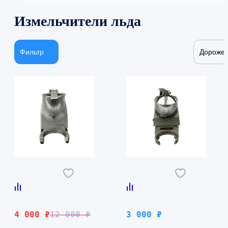
Измельчители льда
Фильтр
Дороже
Первоначальная
Текущая
4 000
₽
12 000
₽
3 000
₽
цена
цена: