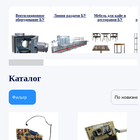
Вентиляционное
Линии раздачи БУ
Мебель для кафе и
оборудование БУ
ресторанов БУ
об
Каталог
Фильтр
По новизне