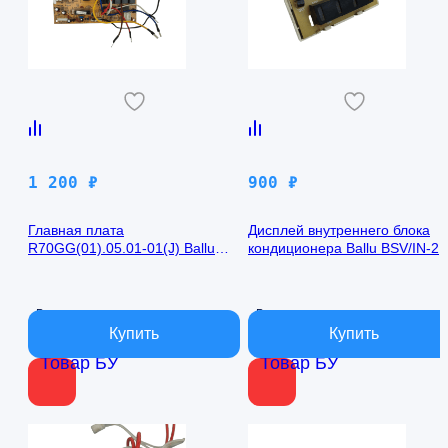
1 200
₽
900
₽
Главная плата
Дисплей внутреннего блока
R70GG(01).05.01-01(J) Ballu
кондиционера Ballu BSV/IN-2
BSV/IN-24H
R50GBK (W)05-01
В наличии
В наличии
Товар БУ
Товар БУ