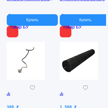
кондиционера Samsung
AQ09TFBN RPG15C-1
AQ09TFBN db41-01017a
В наличии
В наличии
Товар БУ
Товар БУ
300
₽
1 500
₽