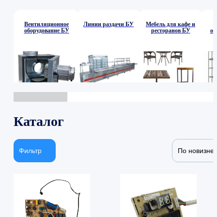
Вентиляционное
Линии раздачи БУ
Мебель для кафе и
оборудование БУ
ресторанов БУ
об
Каталог
Фильтр
По новизне