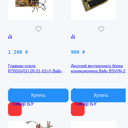
1 200
₽
900
₽
Главная плата
Дисплей внутреннего блока
R70GG(01).05.01-01(J) Ballu
кондиционера Ballu BSV/IN-2
BSV/IN-24H
R50GBK (W)05-01
В наличии
В наличии
Товар БУ
Товар БУ