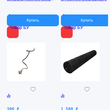
кондиционера Samsung
AQ09TFBN RPG15C-1
AQ09TFBN db41-01017a
В наличии
В наличии
Товар БУ
Товар БУ
300
₽
1 500
₽