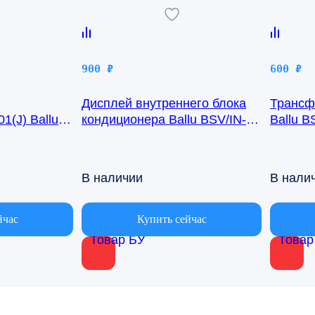
900
₽
600
₽
Дисплей внутреннего блока
Трансф
1(J) Ballu
кондиционера Ballu BSV/IN-
Ballu B
24H R50GBK (W)05-01
В наличии
В нали
йчас
Купить сейчас
Товар БУ
Товар