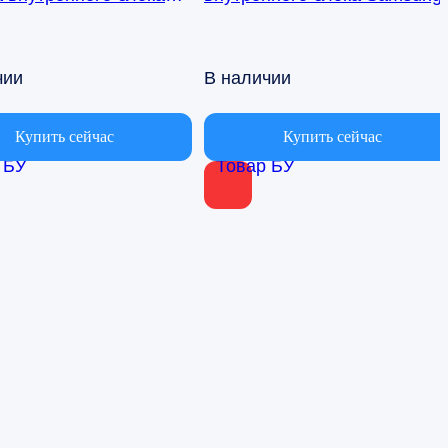
ионера Samsung
AQ09TFBN RPG15C-1
BN db41-01017a
чии
В наличии
Купить сейчас
Купить сейчас
 БУ
Товар БУ