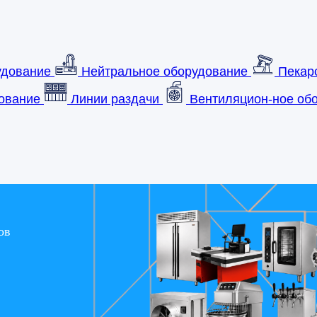
удование
Нейтральное оборудование
Пекар
ование
Линии раздачи
Вентиляцион-ное обо
ов