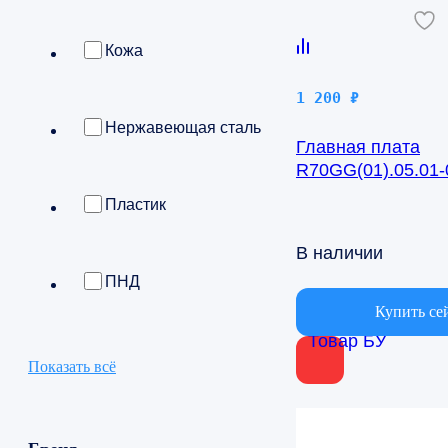
Кожа
1 200
₽
Нержавеющая сталь
Главная плата
R70GG(01).05.01-0
BSV/IN-24H
Пластик
В наличии
ПНД
Купить се
Товар БУ
Показать всё