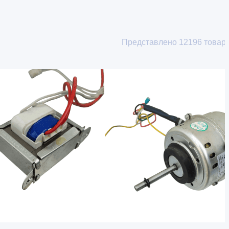
Представлено
12196
товар