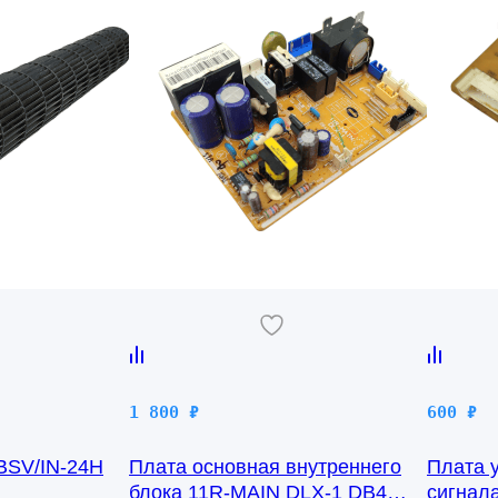
1 800
₽
600
₽
 BSV/IN-24H
Плата основная внутреннего
Плата 
блока 11R-MAIN DLX-1 DB41-
сигнал