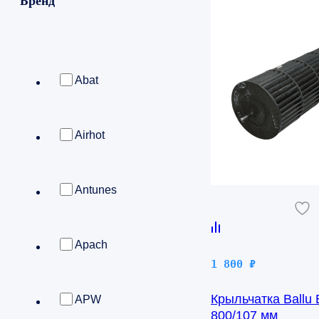
Бренд
Abat
Airhot
Antunes
Apach
1 800
₽
Крыльчатка Ballu
APW
800/107 мм