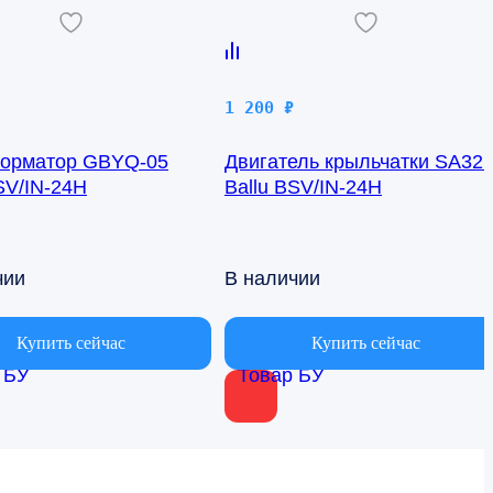
1 200
₽
орматор GBYQ-05
Двигатель крыльчатки SA32
SV/IN-24H
Ballu BSV/IN-24H
чии
В наличии
Купить сейчас
Купить сейчас
 БУ
Товар БУ