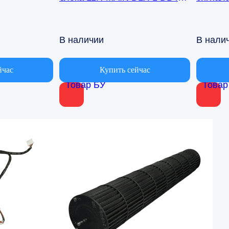
00971A Samsung AQ09TFBN
кондиц
AQ09TF
В наличии
В нали
йчас
Купить сейчас
Товар БУ
Товар