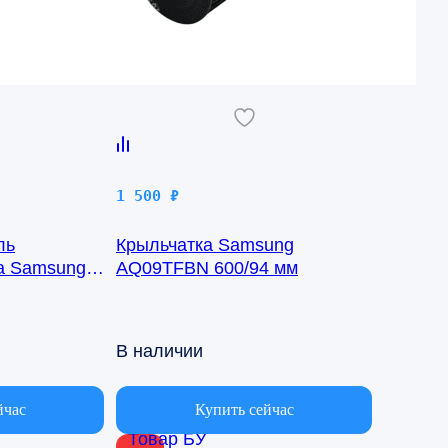
1 500
₽
ль
Крыльчатка Samsung
ка Samsung
AQ09TFBN 600/94 мм
8-1422
В наличии
йчас
Купить сейчас
Товар БУ