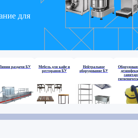
ание для
Линии раздачи БУ
Мебель для кафе и
Нейтральное
Оборудован
ресторанов БУ
оборудование БУ
дезинфекц
санитар
гигиеничес