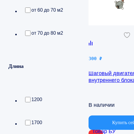
от 60 до 70 м2
от 70 до 80 м2
300
₽
Длина
Шаговый двигате
внутреннего бло
AQ09TFBN 24byj4
1200
В наличии
Купить се
1700
Товар БУ